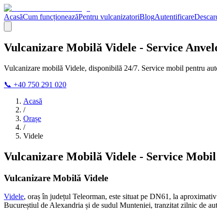
Acasă
Cum funcționează
Pentru vulcanizatori
Blog
Autentificare
Descarc
Vulcanizare Mobilă Videle - Service Anve
Vulcanizare mobilă Videle, disponibilă 24/7. Service mobil pentru auto
📞 +40 750 291 020
Acasă
/
Orașe
/
Videle
Vulcanizare Mobilă Videle - Service Mobi
Vulcanizare Mobilă Videle
Videle
, oraș în județul Teleorman, este situat pe DN61, la aproximati
Bucureștiul de Alexandria și de sudul Munteniei, tranzitat zilnic de a