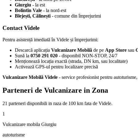
Giurgiu
- la est
Bolintin Vale
- la nord-est
Blejești, Călinești
- comune din împrejurimi
Contact Videle
Pentru asistență imediată în Videle și împrejurimi:
Descarcă aplicația
Vulcanizare Mobilă
de pe
App Store
sau
G
Sună la
0750 291 020
- disponibil NON-STOP, 24/7
Menționează locația exactă (strada, DN km, sau localitate)
Activează GPS-ul pentru localizare precisă
Vulcanizare Mobilă Videle
- service profesionist pentru autoturisme,
Parteneri de Vulcanizare in Zona
21
parteneri disponibili
in raza de 100 km fata de
Videle
.
1
Vulcanizare mobila Giurgiu
autoturisme