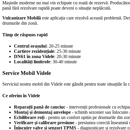
Mașinile moderne nu mai vin echipate cu roată de rezervă. Producătorii 
pană fără rezolvare rapidă poate deveni o situație neplăcută.
Vulcanizare Mobilă
este aplicația care rezolvă această problemă. De
drumurile din zonă.
Timp de răspuns rapid
Centrul orașului
: 20-25 minute
Cartiere rezidențiale
: 25-30 minute
DN61 în zona Videle
: 20-30 minute
Localități limitrofe
: 30-40 minute
Service Mobil Videle
Serviciul nostru mobil din Videle este gândit pentru toate situațiile în
Ce oferim în Videle
Reparații pană de cauciuc
- intervenții profesionale cu echipa
Montaj și demontaj anvelope
- schimb sezonier sau înlocuire a
Echilibrare roți
- pentru un confort optim pe drumurile din zo
Verificare și calibrare presiune
- presiunea corectă înseamnă
Înlocuire valve și senzori TPMS
- diagnosticare și rezolvare 