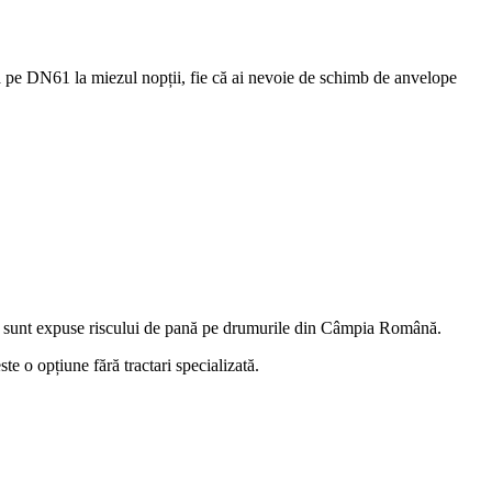
ana pe DN61 la miezul nopții, fie că ai nevoie de schimb de anvelope
axă sunt expuse riscului de pană pe drumurile din Câmpia Română.
e o opțiune fără tractari specializată.