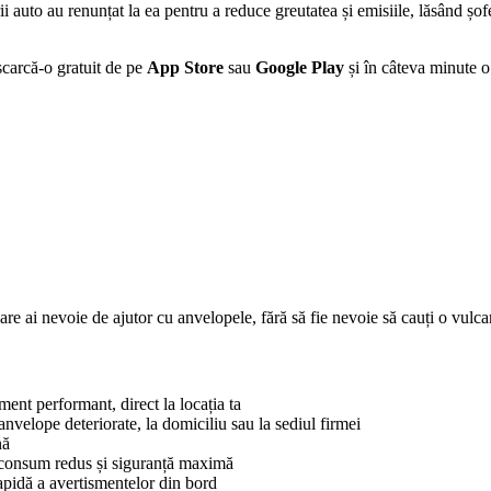
auto au renunțat la ea pentru a reduce greutatea și emisiile, lăsând șof
scarcă-o gratuit de pe
App Store
sau
Google Play
și în câteva minute o 
 care ai nevoie de ajutor cu anvelopele, fără să fie nevoie să cauți o vulc
ment performant, direct la locația ta
nvelope deteriorate, la domiciliu sau la sediul firmei
nă
 consum redus și siguranță maximă
rapidă a avertismentelor din bord