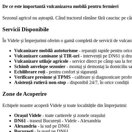
De ce este importantă vulcanizarea mobilă pentru fermieri
Sezonul agricol nu așteaptă. Când tractorul rămâne fără cauciuc pe câ
Servicii Disponibile
În Videle și împrejurimi oferim o gamă completă de servicii de vulcan
Vulcanizare mobilă autoturisme
- reparații rapide pentru oric
Vulcanizare camioane și TIR-uri
- intervenții pe DN61 și dr
Vulcanizare utilaje agricole
- service direct pe câmp sau la fe
Schimb anvelope sezonier
- montaj și demontaj la domiciliu sa
Echilibrare roți
- pentru confort și siguranță
Verificare presiune și TPMS
- calibrare și diagnosticare profe
Asistență rutieră non-stop
- disponibil 24/7, în orice condiții
Zone de Acoperire
Echipele noastre acoperă Videle și toate localitățile din împrejurimi:
Orașul Videle
- toate cartierele și zonele orașului
DN61
- traseul București - Videle - Alexandria
Alexandria
- la sud pe DN61
București
- la nord pe DN61