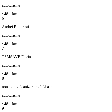
autoturisme
~
48.1
km
6
Andrei Bucuresti
autoturisme
~
48.1
km
7
TSMSAVE Florin
autoturisme
~
48.1
km
8
non stop vulcanizare mobilă asp
autoturisme
~
48.1
km
9