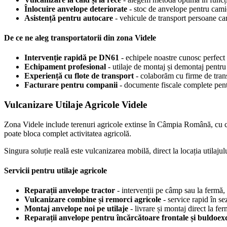
Înlocuire anvelope deteriorate
- stoc de anvelope pentru cami
Asistență pentru autocare
- vehicule de transport persoane ca
De ce ne aleg transportatorii din zona Videle
Intervenție rapidă pe DN61
- echipele noastre cunosc perfect 
Echipament profesional
- utilaje de montaj și demontaj pentru
Experiență cu flote de transport
- colaborăm cu firme de tran
Facturare pentru companii
- documente fiscale complete pen
Vulcanizare Utilaje Agricole Videle
Zona Videle include terenuri agricole extinse în Câmpia Română, cu cultu
poate bloca complet activitatea agricolă.
Singura soluție reală este vulcanizarea mobilă, direct la locația utilajul
Servicii pentru utilaje agricole
Reparații anvelope tractor
- intervenții pe câmp sau la fermă,
Vulcanizare combine și remorci agricole
- service rapid în se
Montaj anvelope noi pe utilaje
- livrare și montaj direct la fer
Reparații anvelope pentru încărcătoare frontale și buldoex