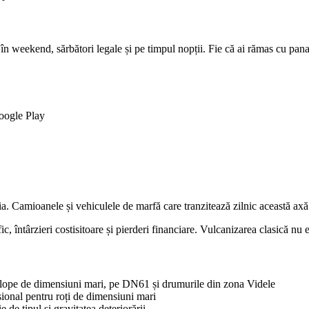
v în weekend, sărbători legale și pe timpul nopții. Fie că ai rămas cu p
oogle Play
ria. Camioanele și vehiculele de marfă care tranzitează zilnic această 
ntârzieri costisitoare și pierderi financiare. Vulcanizarea clasică nu est
nvelope de dimensiuni mari, pe DN61 și drumurile din zona Videle
ional pentru roți de dimensiuni mari
de tipul și gravitatea deteriorării