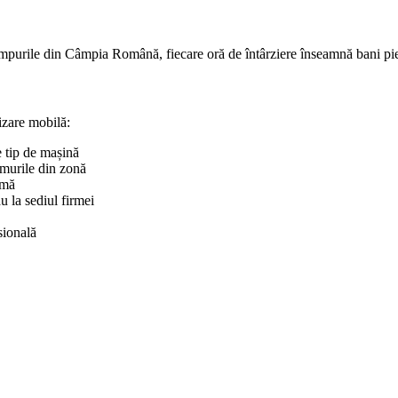
mpurile din Câmpia Română, fiecare oră de întârziere înseamnă bani pier
izare mobilă:
e tip de mașină
umurile din zonă
rmă
u la sediul firmei
sională