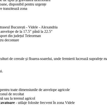
oane, disponibil pentru urgențe
re tranzitează zona
traseul București - Videle - Alexandria
 anvelope de la 17.5" până la 22.5"
sport din județul Teleorman
tru decontare
ri de cereale și floarea-soarelui, unde fermierii lucrează suprafețe mari
ui.
 pentru toate dimensiunile de anvelope agricole
zonul de recoltat
mă sau la terenul agricol
cavatoare
- utilaje folosite frecvent în zona Videle