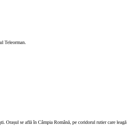
țul Teleorman.
ști. Orașul se află în Câmpia Română, pe coridorul rutier care leagă