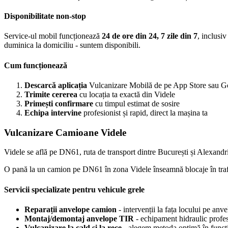
Disponibilitate non-stop
Service-ul mobil funcționează
24 de ore din 24, 7 zile din 7
, inclusi
duminica la domiciliu - suntem disponibili.
Cum funcționează
Descarcă aplicația
Vulcanizare Mobilă de pe App Store sau G
Trimite cererea
cu locația ta exactă din Videle
Primești confirmare
cu timpul estimat de sosire
Echipa intervine
profesionist și rapid, direct la mașina ta
Vulcanizare Camioane Videle
Videle se află pe DN61, ruta de transport dintre București și Alexand
O pană la un camion pe DN61 în zona Videle înseamnă blocaje în trafic, î
Servicii specializate pentru vehicule grele
Reparații anvelope camion
- intervenții la fața locului pe a
Montaj/demontaj anvelope TIR
- echipament hidraulic profes
Vulcanizare la cald și la rece
- alegem metoda optimă în funcție 