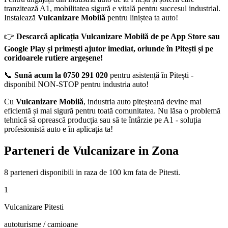
tranzitează A1, mobilitatea sigură e vitală pentru succesul industrial.
Instalează
Vulcanizare Mobilă
pentru liniștea ta auto!
👉
Descarcă aplicația Vulcanizare Mobilă de pe App Store sau
Google Play și primești ajutor imediat, oriunde în Pitești și pe
coridoarele rutiere argeșene!
📞
Sună acum la 0750 291 020
pentru asistență în Pitești -
disponibil NON-STOP pentru industria auto!
Cu
Vulcanizare Mobilă
, industria auto piteșteană devine mai
eficientă și mai sigură pentru toată comunitatea. Nu lăsa o problemă
tehnică să oprească producția sau să te întârzie pe A1 - soluția
profesionistă auto e în aplicația ta!
Parteneri de Vulcanizare in Zona
8
parteneri disponibili
in raza de 100 km fata de
Pitesti
.
1
Vulcanizare Pitesti
autoturisme / camioane