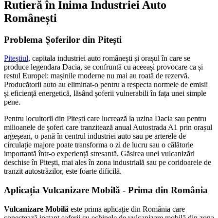
Rutieră în Inima Industriei Auto
Românești
Problema Șoferilor din Pitești
Piteștiul
, capitala industriei auto românești și orașul în care se
produce legendara Dacia, se confruntă cu aceeași provocare ca și
restul Europei: mașinile moderne nu mai au roată de rezervă.
Producătorii auto au eliminat-o pentru a respecta normele de emisii
și eficiență energetică, lăsând șoferii vulnerabili în fața unei simple
pene.
Pentru locuitorii din Pitești care lucrează la uzina Dacia sau pentru
milioanele de șoferi care tranzitează anual Autostrada A1 prin orașul
argeșean, o pană în centrul industriei auto sau pe arterele de
circulație majore poate transforma o zi de lucru sau o călătorie
importantă într-o experiență stresantă. Găsirea unei vulcanizări
deschise în Pitești, mai ales în zona industrială sau pe coridoarele de
tranzit autostrăzilor, este foarte dificilă.
Aplicația Vulcanizare Mobilă - Prima din România
Vulcanizare Mobilă
este prima aplicație din România care
conectează instant șoferii cu echipele de vulcanizare mobilă din zona