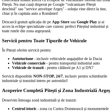
Pitești. Nu mai cauți disperat pe Google "vulcanizare Pitești
deschisă" sau "service anvelope Argeș" - soluția vine direct la tine,
chiar și în capitala auto a României!
Descarcă gratuit aplicația de pe
App Store
sau
Google Play
și ai
acces la echipe specializate care cunosc perfect Piteștiul industrial și
toate rutele din zona argeșeană.
Servicii pentru Toate Tipurile de Vehicule
În Pitești oferim servicii pentru:
Autoturisme
- inclusiv vehiculele angajaților de la Dacia
Vehicule comerciale
- pentru transportul industrial auto
Vehicule de tranzit
- pentru călătorii pe A1 și DN7
Servicii disponibile
NON-STOP, 24/7
, inclusiv pentru schimburile
industriale și tranzitul intens pe autostrăzi!
Acoperire Completă Pitești și Zona Industrială Argeș
Deservim întreaga zonă industrială și de tranzit:
Centrul istoric
- zona cu Curtea Domnească și monumentele