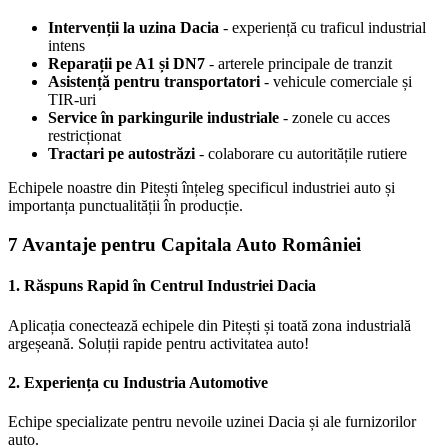
Intervenții la uzina Dacia
- experiență cu traficul industrial
intens
Reparații pe A1 și DN7
- arterele principale de tranzit
Asistență pentru transportatori
- vehicule comerciale și
TIR-uri
Service în parkingurile industriale
- zonele cu acces
restricționat
Tractari pe autostrăzi
- colaborare cu autoritățile rutiere
Echipele noastre din Pitești înțeleg specificul industriei auto și
importanța punctualității în producție.
7 Avantaje pentru Capitala Auto României
1. Răspuns Rapid în Centrul Industriei Dacia
Aplicația conectează echipele din Pitești și toată zona industrială
argeșeană. Soluții rapide pentru activitatea auto!
2. Experiența cu Industria Automotive
Echipe specializate pentru nevoile uzinei Dacia și ale furnizorilor
auto.