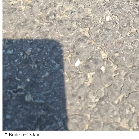
📍
Borlesti
~
13
km