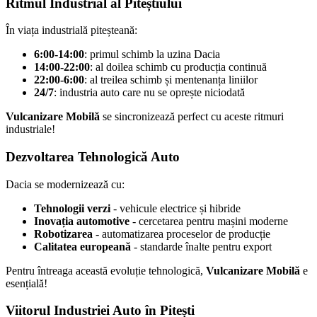
Ritmul Industrial al Piteștiului
În viața industrială piteșteană:
6:00-14:00
: primul schimb la uzina Dacia
14:00-22:00
: al doilea schimb cu producția continuă
22:00-6:00
: al treilea schimb și mentenanța liniilor
24/7
: industria auto care nu se oprește niciodată
Vulcanizare Mobilă
se sincronizează perfect cu aceste ritmuri
industriale!
Dezvoltarea Tehnologică Auto
Dacia se modernizează cu:
Tehnologii verzi
- vehicule electrice și hibride
Inovația automotive
- cercetarea pentru mașini moderne
Robotizarea
- automatizarea proceselor de producție
Calitatea europeană
- standarde înalte pentru export
Pentru întreaga această evoluție tehnologică,
Vulcanizare Mobilă
e
esențială!
Viitorul Industriei Auto în Pitești