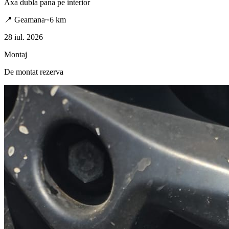
Axa dubla pana pe interior
📍
Geamana
~
6
km
28 iul. 2026
Montaj
De montat rezerva