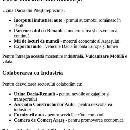
Uzina Dacia din Pitești reprezintă:
Începutul industriei auto
- primul automobil românesc în
1968
Parteneriatul cu Renault
- modernizarea și dezvoltarea
continuă
Mii de locuri de muncă
- motorul economic al Argeșului
Exportul auto
- vehicule Dacia în toată Europa și lumea
Pentru întreaga această moștenire industrială,
Vulcanizare Mobilă
e
vitală!
Colaborarea cu Industria
Pentru dezvoltarea sectorului colaborăm cu:
Uzina Dacia-Renault
- pentru nevoile angajaților și
transportului
Asociația Constructorilor Auto
- pentru dezvoltarea
industriei
Furnizorii auto
- pentru serviciile către companii
Camera de Comerț Argeș
- pentru promovarea economică