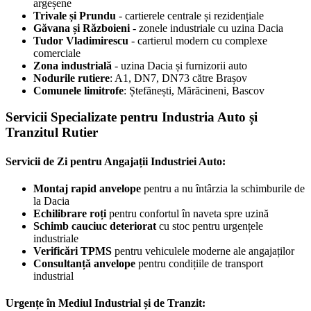
argeșene
Trivale și Prundu
- cartierele centrale și rezidențiale
Găvana și Războieni
- zonele industriale cu uzina Dacia
Tudor Vladimirescu
- cartierul modern cu complexe
comerciale
Zona industrială
- uzina Dacia și furnizorii auto
Nodurile rutiere
: A1, DN7, DN73 către Brașov
Comunele limitrofe
: Ștefănești, Mărăcineni, Bascov
Servicii Specializate pentru Industria Auto și
Tranzitul Rutier
Servicii de Zi pentru Angajații Industriei Auto:
Montaj rapid anvelope
pentru a nu întârzia la schimburile de
la Dacia
Echilibrare roți
pentru confortul în naveta spre uzină
Schimb cauciuc deteriorat
cu stoc pentru urgențele
industriale
Verificări TPMS
pentru vehiculele moderne ale angajaților
Consultanță anvelope
pentru condițiile de transport
industrial
Urgențe în Mediul Industrial și de Tranzit: