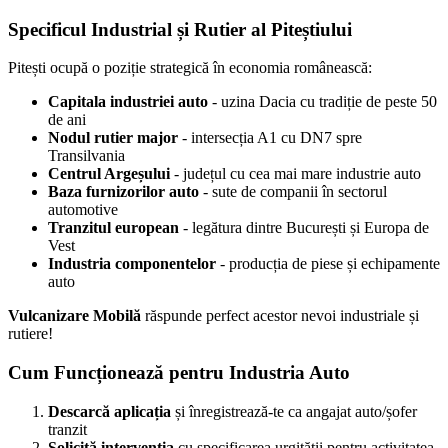
Specificul Industrial și Rutier al Piteștiului
Pitești ocupă o poziție strategică în economia românească:
Capitala industriei auto
- uzina Dacia cu tradiție de peste 50
de ani
Nodul rutier major
- intersecția A1 cu DN7 spre
Transilvania
Centrul Argeșului
- județul cu cea mai mare industrie auto
Baza furnizorilor auto
- sute de companii în sectorul
automotive
Tranzitul european
- legătura dintre București și Europa de
Vest
Industria componentelor
- producția de piese și echipamente
auto
Vulcanizare Mobilă
răspunde perfect acestor nevoi industriale și
rutiere!
Cum Funcționează pentru Industria Auto
Descarcă aplicația
și înregistrează-te ca angajat auto/șofer
tranzit
Solicită intervenția
cu specificarea urgității pentru activitatea