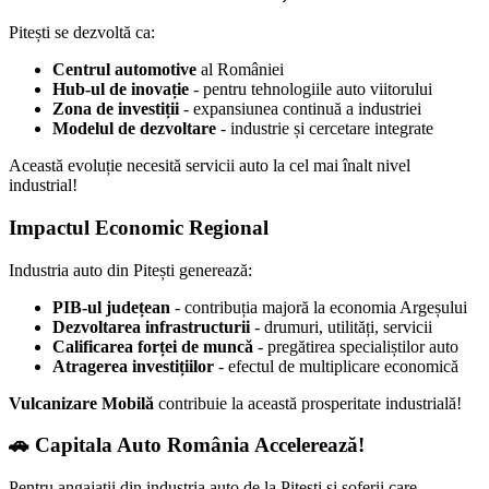
Pitești se dezvoltă ca:
Centrul automotive
al României
Hub-ul de inovație
- pentru tehnologiile auto viitorului
Zona de investiții
- expansiunea continuă a industriei
Modelul de dezvoltare
- industrie și cercetare integrate
Această evoluție necesită servicii auto la cel mai înalt nivel
industrial!
Impactul Economic Regional
Industria auto din Pitești generează:
PIB-ul județean
- contribuția majoră la economia Argeșului
Dezvoltarea infrastructurii
- drumuri, utilități, servicii
Calificarea forței de muncă
- pregătirea specialiștilor auto
Atragerea investițiilor
- efectul de multiplicare economică
Vulcanizare Mobilă
contribuie la această prosperitate industrială!
🚗 Capitala Auto România Accelerează!
Pentru angajații din industria auto de la Pitești și șoferii care