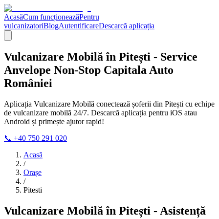
Acasă
Cum funcționează
Pentru
vulcanizatori
Blog
Autentificare
Descarcă aplicația
Vulcanizare Mobilă în Pitești - Service
Anvelope Non-Stop Capitala Auto
României
Aplicația Vulcanizare Mobilă conectează șoferii din Pitești cu echipe
de vulcanizare mobilă 24/7. Descarcă aplicația pentru iOS atau
Android și primește ajutor rapid!
📞 +40 750 291 020
Acasă
/
Orașe
/
Pitesti
Vulcanizare Mobilă în Pitești - Asistență