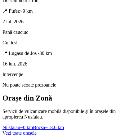
De schimbat 2 roti
📍
Fufez
~
9
km
2 iul. 2026
Pană cauciuc
Cui iesit
📍
Lugasu de Jos
~
30
km
16 iun. 2026
Intervenție
Nu poate scoate prezoanele
Orașe din Zonă
Servicii de vulcanizare mobilă disponibile și în orașele din
apropierea
Nusfalau
.
Nusfalau
~
0
km
Bocsa
~
18.6
km
Vezi toate orașele