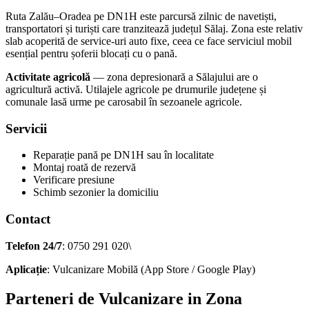
Ruta Zalău–Oradea pe DN1H este parcursă zilnic de navetiști,
transportatori și turiști care tranzitează județul Sălaj. Zona este relativ
slab acoperită de service-uri auto fixe, ceea ce face serviciul mobil
esențial pentru șoferii blocați cu o pană.
Activitate agricolă
— zona depresionară a Sălajului are o
agricultură activă. Utilajele agricole pe drumurile județene și
comunale lasă urme pe carosabil în sezoanele agricole.
Servicii
Reparație pană pe DN1H sau în localitate
Montaj roată de rezervă
Verificare presiune
Schimb sezonier la domiciliu
Contact
Telefon 24/7
: 0750 291 020\
Aplicație
: Vulcanizare Mobilă (App Store / Google Play)
Parteneri de Vulcanizare in Zona