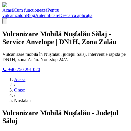
Acasă
Cum funcționează
Pentru
vulcanizatori
Blog
Autentificare
Descarcă aplicația
Vulcanizare Mobilă Nușfalău Sălaj -
Service Anvelope | DN1H, Zona Zalău
Vulcanizare mobilă în Nușfalău, județul Sălaj. Intervenție rapidă pe
DN1H, zona Zalău. Non-stop 24/7.
📞 +40 750 291 020
Acasă
/
Orașe
/
Nusfalau
Vulcanizare Mobilă Nușfalău - Județul
Sălaj