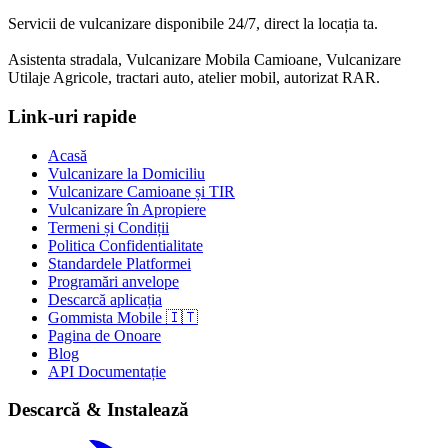
Servicii de vulcanizare disponibile 24/7, direct la locația ta.
Asistenta stradala, Vulcanizare Mobila Camioane, Vulcanizare
Utilaje Agricole, tractari auto, atelier mobil, autorizat RAR.
Link-uri rapide
Acasă
Vulcanizare la Domiciliu
Vulcanizare Camioane și TIR
Vulcanizare în Apropiere
Termeni și Condiții
Politica Confidentialitate
Standardele Platformei
Programări anvelope
Descarcă aplicația
Gommista Mobile 🇮🇹
Pagina de Onoare
Blog
API Documentație
Descarcă & Instalează