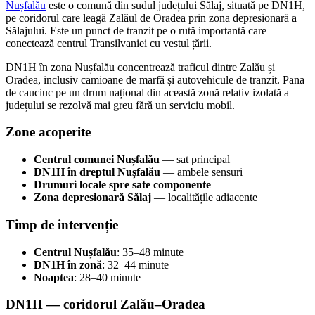
Nușfalău
este o comună din sudul județului Sălaj, situată pe DN1H,
pe coridorul care leagă Zalăul de Oradea prin zona depresionară a
Sălajului. Este un punct de tranzit pe o rută importantă care
conectează centrul Transilvaniei cu vestul țării.
DN1H în zona Nușfalău concentrează traficul dintre Zalău și
Oradea, inclusiv camioane de marfă și autovehicule de tranzit. Pana
de cauciuc pe un drum național din această zonă relativ izolată a
județului se rezolvă mai greu fără un serviciu mobil.
Zone acoperite
Centrul comunei Nușfalău
— sat principal
DN1H în dreptul Nușfalău
— ambele sensuri
Drumuri locale spre sate componente
Zona depresionară Sălaj
— localitățile adiacente
Timp de intervenție
Centrul Nușfalău
: 35–48 minute
DN1H în zonă
: 32–44 minute
Noaptea
: 28–40 minute
DN1H — coridorul Zalău–Oradea