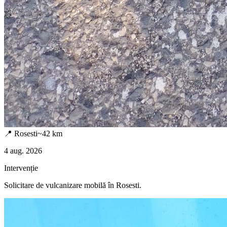
📍
Rosesti
~
42
km
4 aug. 2026
Intervenție
Solicitare de vulcanizare mobilă în
Rosesti
.