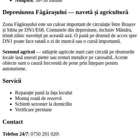
Noaptea
: 38–50 minute
Depresiunea Făgărașului — navetă și agricultură
Zona Făgărașului este un culoar important de circulație între Brașov
și Sibiu pe DN1/E68. Comunele din depresiune, inclusiv Măndra,
trimit zilnic navetiști pe această axă. O pană pe drumul de acces spre
DN1 poate face ratată o zi de muncă sau o cursă importantă.
Sezonul agricol
— utilajele agricole mari care circulă pe drumurile
locale lasă uneori pietre sau resturi metalice pe carosabil. Aceste
obiecte sunt o cauză frecventă de pene prin înțepare pentru
autoturisme.
Servicii
Reparație pană la fața locului
Montaj roată de rezervă
Schimb sezonier la domiciliu
Verificare presiune
Contact
Telefon 24/7
: 0750 291 020\