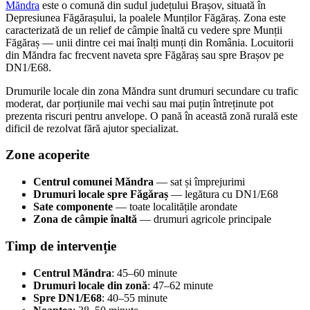
Măndra
este o comună din sudul județului Brașov, situată în
Depresiunea Făgărașului, la poalele Munților Făgăraș. Zona este
caracterizată de un relief de câmpie înaltă cu vedere spre Munții
Făgăraș — unii dintre cei mai înalți munți din România. Locuitorii
din Măndra fac frecvent naveta spre Făgăraș sau spre Brașov pe
DN1/E68.
Drumurile locale din zona Măndra sunt drumuri secundare cu trafic
moderat, dar porțiunile mai vechi sau mai puțin întreținute pot
prezenta riscuri pentru anvelope. O pană în această zonă rurală este
dificil de rezolvat fără ajutor specializat.
Zone acoperite
Centrul comunei Măndra
— sat și împrejurimi
Drumuri locale spre Făgăraș
— legătura cu DN1/E68
Sate componente
— toate localitățile arondate
Zona de câmpie înaltă
— drumuri agricole principale
Timp de intervenție
Centrul Măndra
: 45–60 minute
Drumuri locale din zonă
: 47–62 minute
Spre DN1/E68
: 40–55 minute