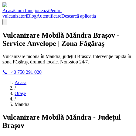
Acasă
Cum funcționează
Pentru
vulcanizatori
Blog
Autentificare
Descarcă aplicația
Vulcanizare Mobilă Măndra Brașov -
Service Anvelope | Zona Făgăraș
Vulcanizare mobilă în Măndra, județul Brașov. Intervenție rapidă în
zona Făgăraș, drumuri locale. Non-stop 24/7.
📞 +40 750 291 020
Acasă
/
Orașe
/
Mandra
Vulcanizare Mobilă Măndra - Județul
Brașov