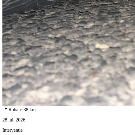
📍
Rahau
~
38
km
28 iul. 2026
Intervenție