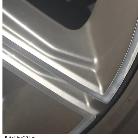
📍
Aciliu
~
20
km