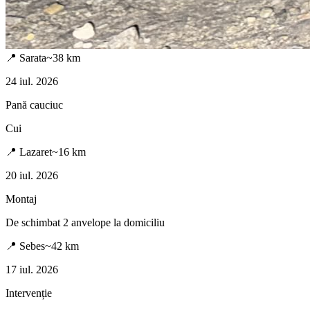
📍
Sarata
~
38
km
24 iul. 2026
Pană cauciuc
Cui
📍
Lazaret
~
16
km
20 iul. 2026
Montaj
De schimbat 2 anvelope la domiciliu
📍
Sebes
~
42
km
17 iul. 2026
Intervenție