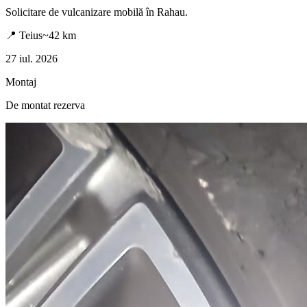
Solicitare de vulcanizare mobilă în
Rahau
.
📍
Teius
~
42
km
27 iul. 2026
Montaj
De montat rezerva