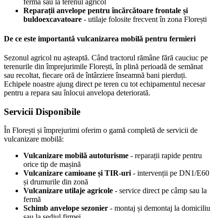
fermă sau la terenul agricol
Reparații anvelope pentru încărcătoare frontale și
buldoexcavatoare
- utilaje folosite frecvent în zona Florești
De ce este importantă vulcanizarea mobilă pentru fermieri
Sezonul agricol nu așteaptă. Când tractorul rămâne fără cauciuc pe
terenurile din împrejurimile Florești, în plină perioadă de semănat
sau recoltat, fiecare oră de întârziere înseamnă bani pierduți.
Echipele noastre ajung direct pe teren cu tot echipamentul necesar
pentru a repara sau înlocui anvelopa deteriorată.
Servicii Disponibile
În Florești și împrejurimi oferim o gamă completă de servicii de
vulcanizare mobilă:
Vulcanizare mobilă autoturisme
- reparații rapide pentru
orice tip de mașină
Vulcanizare camioane și TIR-uri
- intervenții pe DN1/E60
și drumurile din zonă
Vulcanizare utilaje agricole
- service direct pe câmp sau la
fermă
Schimb anvelope sezonier
- montaj și demontaj la domiciliu
sau la sediul firmei