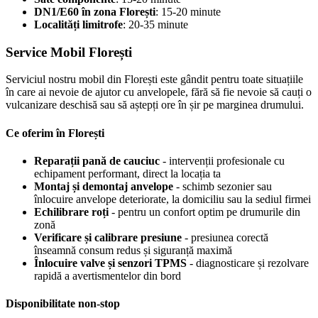
DN1/E60 în zona Florești
: 15-20 minute
Localități limitrofe
: 20-35 minute
Service Mobil Florești
Serviciul nostru mobil din Florești este gândit pentru toate situațiile
în care ai nevoie de ajutor cu anvelopele, fără să fie nevoie să cauți o
vulcanizare deschisă sau să aștepți ore în șir pe marginea drumului.
Ce oferim în Florești
Reparații pană de cauciuc
- intervenții profesionale cu
echipament performant, direct la locația ta
Montaj și demontaj anvelope
- schimb sezonier sau
înlocuire anvelope deteriorate, la domiciliu sau la sediul firmei
Echilibrare roți
- pentru un confort optim pe drumurile din
zonă
Verificare și calibrare presiune
- presiunea corectă
înseamnă consum redus și siguranță maximă
Înlocuire valve și senzori TPMS
- diagnosticare și rezolvare
rapidă a avertismentelor din bord
Disponibilitate non-stop