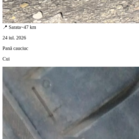
📍
Sarata
~
47
km
24 iul. 2026
Pană cauciuc
Cui