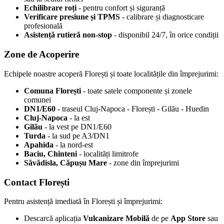
Echilibrare roți
- pentru confort și siguranță
Verificare presiune și TPMS
- calibrare și diagnosticare
profesională
Asistență rutieră non-stop
- disponibil 24/7, în orice condiții
Zone de Acoperire
Echipele noastre acoperă Florești și toate localitățile din împrejurimi:
Comuna Florești
- toate satele componente și zonele
comunei
DN1/E60
- traseul Cluj-Napoca - Florești - Gilău - Huedin
Cluj-Napoca
- la est
Gilău
- la vest pe DN1/E60
Turda
- la sud pe A3/DN1
Apahida
- la nord-est
Baciu, Chinteni
- localități limitrofe
Săvădisla, Căpușu Mare
- zone din împrejurimi
Contact Florești
Pentru asistență imediată în Florești și împrejurimi:
Descarcă aplicația
Vulcanizare Mobilă
de pe
App Store
sau