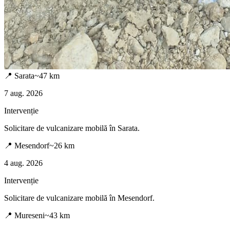
📍
Sarata
~
47
km
7 aug. 2026
Intervenție
Solicitare de vulcanizare mobilă în
Sarata
.
📍
Mesendorf
~
26
km
4 aug. 2026
Intervenție
Solicitare de vulcanizare mobilă în
Mesendorf
.
📍
Mureseni
~
43
km