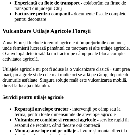
Experiență cu flote de transport
- colaborăm cu firme de
transport din județul Cluj
Facturare pentru companii
- documente fiscale complete
pentru decontare
Vulcanizare Utilaje Agricole Florești
Zona Florești include terenuri agricole în împrejurimile comunei,
unde fermierii lucrează pământul cu tractoare și alte utilaje agricole.
O anvelopă deteriorată la un tractor pe câmp poate bloca complet
activitatea agricolă.
Utilajele agricole nu pot fi aduse la o vulcanizare clasică - sunt prea
mari, prea grele și de cele mai multe ori se află pe câmp, departe de
drumurile asfaltate. Singura soluție reală este vulcanizarea mobilă,
direct la locația utilajului.
Servicii pentru utilaje agricole
Reparații anvelope tractor
- intervenții pe câmp sau la
fermă, pentru toate dimensiunile de anvelope agricole
Vulcanizare combine și remorci agricole
- service rapid în
sezonul de recoltat, când fiecare oră contează
Montaj anvelope noi pe utilaje
- livrare și montaj direct la