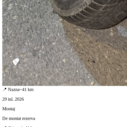
📍
Nazna
~
41
km
29 iul. 2026
Montaj
De montat rezerva