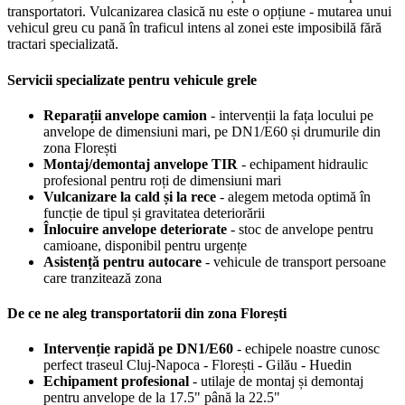
transportatori. Vulcanizarea clasică nu este o opțiune - mutarea unui
vehicul greu cu pană în traficul intens al zonei este imposibilă fără
tractari specializată.
Servicii specializate pentru vehicule grele
Reparații anvelope camion
- intervenții la fața locului pe
anvelope de dimensiuni mari, pe DN1/E60 și drumurile din
zona Florești
Montaj/demontaj anvelope TIR
- echipament hidraulic
profesional pentru roți de dimensiuni mari
Vulcanizare la cald și la rece
- alegem metoda optimă în
funcție de tipul și gravitatea deteriorării
Înlocuire anvelope deteriorate
- stoc de anvelope pentru
camioane, disponibil pentru urgențe
Asistență pentru autocare
- vehicule de transport persoane
care tranzitează zona
De ce ne aleg transportatorii din zona Florești
Intervenție rapidă pe DN1/E60
- echipele noastre cunosc
perfect traseul Cluj-Napoca - Florești - Gilău - Huedin
Echipament profesional
- utilaje de montaj și demontaj
pentru anvelope de la 17.5" până la 22.5"