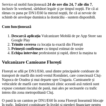
Service-ul mobil funcționează
24 de ore din 24, 7 zile din 7
,
inclusiv în weekend, sărbători legale și pe timpul nopții. Fie că ai
rămas cu pana pe DN1/E60 la miezul nopții, fie că ai nevoie de
schimb de anvelope duminica la domiciliu - suntem disponibili.
Cum funcționează
Descarcă aplicația
Vulcanizare Mobilă de pe App Store sau
Google Play
Trimite cererea
cu locația ta exactă din Florești
Primești confirmare
cu timpul estimat de sosire
Echipa intervine
profesionist și rapid, direct la mașina ta
Vulcanizare Camioane Florești
Florești se află pe DN1/E60, unul dintre principalele coridoare de
transport de marfă din nord-vestul României, care conectează Cluj-
Napoca de Oradea și mai departe spre Ungaria. Camioanele și
vehiculele de marfă care tranzitează zilnic această axă rutieră sunt
expuse constant riscului de pană, mai ales pe sectoarele cu trafic
intens din zona metropolitană Cluj.
O pană la un camion pe DN1/E60 în zona Florești înseamnă blocaje
în trafic, întârzieri costisitoare în livrări și pierderi financiare pentru