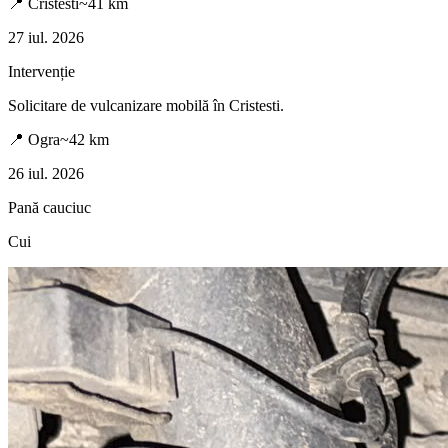
📍
Cristesti
~
41
km
27 iul. 2026
Intervenție
Solicitare de vulcanizare mobilă în
Cristesti
.
📍
Ogra
~
42
km
26 iul. 2026
Pană cauciuc
Cui