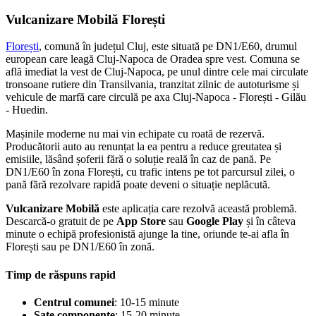
Vulcanizare Mobilă Florești
Florești
, comună în județul Cluj, este situată pe DN1/E60, drumul
european care leagă Cluj-Napoca de Oradea spre vest. Comuna se
află imediat la vest de Cluj-Napoca, pe unul dintre cele mai circulate
tronsoane rutiere din Transilvania, tranzitat zilnic de autoturisme și
vehicule de marfă care circulă pe axa Cluj-Napoca - Florești - Gilău
- Huedin.
Mașinile moderne nu mai vin echipate cu roată de rezervă.
Producătorii auto au renunțat la ea pentru a reduce greutatea și
emisiile, lăsând șoferii fără o soluție reală în caz de pană. Pe
DN1/E60 în zona Florești, cu trafic intens pe tot parcursul zilei, o
pană fără rezolvare rapidă poate deveni o situație neplăcută.
Vulcanizare Mobilă
este aplicația care rezolvă această problemă.
Descarcă-o gratuit de pe
App Store
sau
Google Play
și în câteva
minute o echipă profesionistă ajunge la tine, oriunde te-ai afla în
Florești sau pe DN1/E60 în zonă.
Timp de răspuns rapid
Centrul comunei
: 10-15 minute
Sate componente
: 15-20 minute