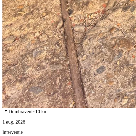
📍
Dumbraveni
~
10
km
1 aug. 2026
Intervenție