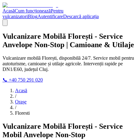
Acasă
Cum funcționează
Pentru
vulcanizatori
Blog
Autentificare
Descarcă aplicația
Vulcanizare Mobilă Florești - Service
Anvelope Non-Stop | Camioane & Utilaje
Vulcanizare mobilă Florești, disponibilă 24/7. Service mobil pentru
autoturisme, camioane și utilaje agricole. Intervenții rapide pe
DN1/E60, județul Cluj.
📞 +40 750 291 020
Acasă
/
Orașe
/
Floresti
Vulcanizare Mobilă Florești - Service
Mobil Anvelope Non-Stop