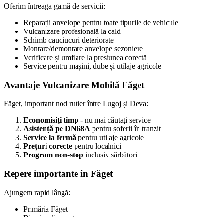
Oferim întreaga gamă de servicii:
Reparații anvelope pentru toate tipurile de vehicule
Vulcanizare profesională la cald
Schimb cauciucuri deteriorate
Montare/demontare anvelope sezoniere
Verificare și umflare la presiunea corectă
Service pentru mașini, dube și utilaje agricole
Avantaje Vulcanizare Mobilă Făget
Făget, important nod rutier între Lugoj și Deva:
Economisiți timp
- nu mai căutați service
Asistență pe DN68A
pentru șoferii în tranzit
Service la fermă
pentru utilaje agricole
Prețuri corecte
pentru localnici
Program non-stop
inclusiv sărbători
Repere importante în Făget
Ajungem rapid lângă:
Primăria Făget