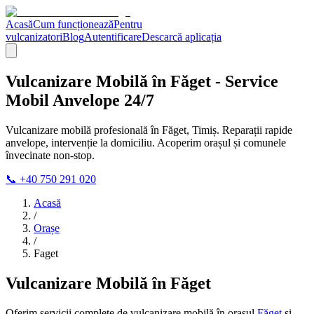
Acasă
Cum funcționează
Pentru
vulcanizatori
Blog
Autentificare
Descarcă aplicația
Vulcanizare Mobilă în Făget - Service
Mobil Anvelope 24/7
Vulcanizare mobilă profesională în Făget, Timiș. Reparații rapide
anvelope, intervenție la domiciliu. Acoperim orașul și comunele
învecinate non-stop.
📞 +40 750 291 020
Acasă
/
Orașe
/
Faget
Vulcanizare Mobilă în Făget
Oferim servicii complete de vulcanizare mobilă în orașul
Făget
și