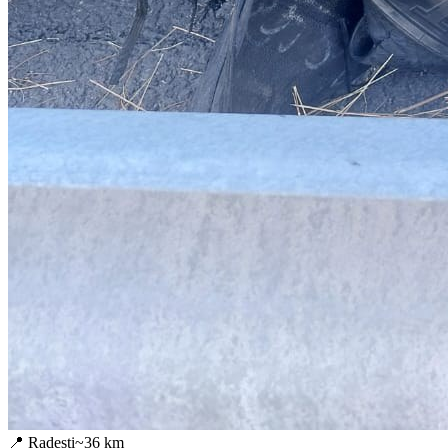
📍
Radesti
~
36
km