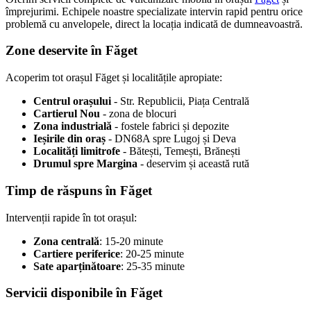
împrejurimi. Echipele noastre specializate intervin rapid pentru orice
problemă cu anvelopele, direct la locația indicată de dumneavoastră.
Zone deservite în Făget
Acoperim tot orașul Făget și localitățile apropiate:
Centrul orașului
- Str. Republicii, Piața Centrală
Cartierul Nou
- zona de blocuri
Zona industrială
- fostele fabrici și depozite
Ieșirile din oraș
- DN68A spre Lugoj și Deva
Localități limitrofe
- Bătești, Temești, Brănești
Drumul spre Margina
- deservim și această rută
Timp de răspuns în Făget
Intervenții rapide în tot orașul:
Zona centrală
: 15-20 minute
Cartiere periferice
: 20-25 minute
Sate aparținătoare
: 25-35 minute
Servicii disponibile în Făget