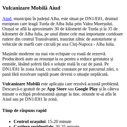
Vulcanizare Mobilă Aiud
Aiud
, municipiu în județul Alba, este situat pe DN1/E81, drumul
european care leagă Turda de Alba Iulia prin Valea Mureșului.
Orașul se află la aproximativ 30 de kilometri de Turda și la 35 de
kilometri de Alba Iulia, pe unul dintre cele mai importante coridoare
rutiere din centrul Transilvaniei, tranzitat zilnic de autoturisme și
vehicule de marfă care circulă pe axa Cluj-Napoca - Alba Iulia.
Mașinile moderne nu mai vin echipate cu roată de rezervă.
Producătorii auto au renunțat la ea pentru a reduce greutatea și
emisiile, lăsând șoferii fără o soluție reală în caz de pană. Pe
DN1/E81 în zona Aiud, cu trafic constant pe tot parcursul zilei, o
pană fără rezolvare rapidă poate deveni o situație neplăcută.
Vulcanizare Mobilă
este aplicația care rezolvă această problemă.
Descarcă-o gratuit de pe
App Store
sau
Google Play
și în câteva
minute o echipă profesionistă ajunge la tine, oriunde te-ai afla în
Aiud sau pe DN1/E81 în zonă.
Timp de răspuns rapid
Centrul orașului
: 15-20 minute
Cartiere rezidențiale
: 20-25 minute