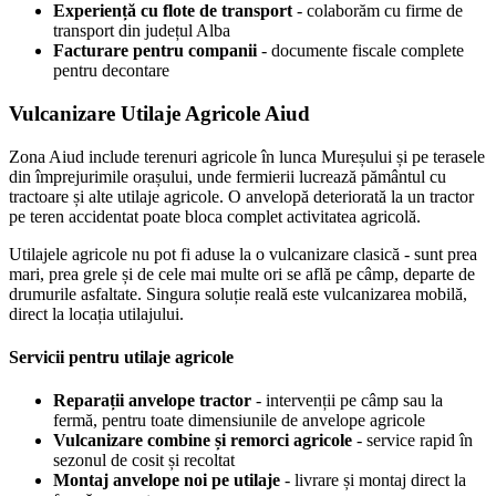
Experiență cu flote de transport
- colaborăm cu firme de
transport din județul Alba
Facturare pentru companii
- documente fiscale complete
pentru decontare
Vulcanizare Utilaje Agricole Aiud
Zona Aiud include terenuri agricole în lunca Mureșului și pe terasele
din împrejurimile orașului, unde fermierii lucrează pământul cu
tractoare și alte utilaje agricole. O anvelopă deteriorată la un tractor
pe teren accidentat poate bloca complet activitatea agricolă.
Utilajele agricole nu pot fi aduse la o vulcanizare clasică - sunt prea
mari, prea grele și de cele mai multe ori se află pe câmp, departe de
drumurile asfaltate. Singura soluție reală este vulcanizarea mobilă,
direct la locația utilajului.
Servicii pentru utilaje agricole
Reparații anvelope tractor
- intervenții pe câmp sau la
fermă, pentru toate dimensiunile de anvelope agricole
Vulcanizare combine și remorci agricole
- service rapid în
sezonul de cosit și recoltat
Montaj anvelope noi pe utilaje
- livrare și montaj direct la