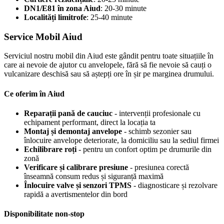
DN1/E81 în zona Aiud
: 20-30 minute
Localități limitrofe
: 25-40 minute
Service Mobil Aiud
Serviciul nostru mobil din Aiud este gândit pentru toate situațiile în
care ai nevoie de ajutor cu anvelopele, fără să fie nevoie să cauți o
vulcanizare deschisă sau să aștepți ore în șir pe marginea drumului.
Ce oferim în Aiud
Reparații pană de cauciuc
- intervenții profesionale cu
echipament performant, direct la locația ta
Montaj și demontaj anvelope
- schimb sezonier sau
înlocuire anvelope deteriorate, la domiciliu sau la sediul firmei
Echilibrare roți
- pentru un confort optim pe drumurile din
zonă
Verificare și calibrare presiune
- presiunea corectă
înseamnă consum redus și siguranță maximă
Înlocuire valve și senzori TPMS
- diagnosticare și rezolvare
rapidă a avertismentelor din bord
Disponibilitate non-stop