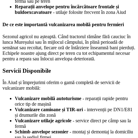
fermă sau pe teren
Reparații anvelope pentru încărcătoare frontale și
buldoexcavatoare
- utilaje folosite frecvent în zona Aiud
De ce este importantă vulcanizarea mobilă pentru fermieri
Sezonul agricol nu așteaptă. Când tractorul rămâne fără cauciuc în
lunca Mureșului sau în mijlocul câmpului, în plină perioadă de
semănat sau recoltat, fiecare oră de întârziere înseamnă bani pierduți.
Echipele noastre ajung direct pe teren cu tot echipamentul necesar
pentru a repara sau înlocui anvelopa deteriorată.
Servicii Disponibile
În Aiud și împrejurimi oferim o gamă completă de servicii de
vulcanizare mobilă:
Vulcanizare mobilă autoturisme
- reparații rapide pentru
orice tip de mașină
Vulcanizare camioane și TIR-uri
- intervenții pe DN1/E81
și drumurile din zonă
Vulcanizare utilaje agricole
- service direct pe câmp sau la
fermă
Schimb anvelope sezonier
- montaj și demontaj la domiciliu
sau la sediul firmei