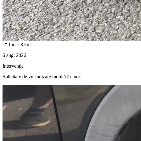
📍
Inoc
~
8
km
6 aug. 2026
Intervenție
Solicitare de vulcanizare mobilă în
Inoc
.