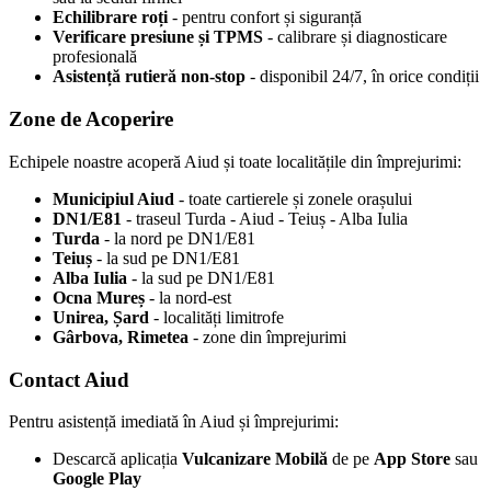
Echilibrare roți
- pentru confort și siguranță
Verificare presiune și TPMS
- calibrare și diagnosticare
profesională
Asistență rutieră non-stop
- disponibil 24/7, în orice condiții
Zone de Acoperire
Echipele noastre acoperă Aiud și toate localitățile din împrejurimi:
Municipiul Aiud
- toate cartierele și zonele orașului
DN1/E81
- traseul Turda - Aiud - Teiuș - Alba Iulia
Turda
- la nord pe DN1/E81
Teiuș
- la sud pe DN1/E81
Alba Iulia
- la sud pe DN1/E81
Ocna Mureș
- la nord-est
Unirea, Șard
- localități limitrofe
Gârbova, Rimetea
- zone din împrejurimi
Contact Aiud
Pentru asistență imediată în Aiud și împrejurimi:
Descarcă aplicația
Vulcanizare Mobilă
de pe
App Store
sau
Google Play