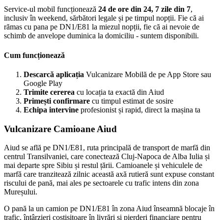
Service-ul mobil funcționează
24 de ore din 24, 7 zile din 7
,
inclusiv în weekend, sărbători legale și pe timpul nopții. Fie că ai
rămas cu pana pe DN1/E81 la miezul nopții, fie că ai nevoie de
schimb de anvelope duminica la domiciliu - suntem disponibili.
Cum funcționează
Descarcă aplicația
Vulcanizare Mobilă de pe App Store sau
Google Play
Trimite cererea
cu locația ta exactă din Aiud
Primești confirmare
cu timpul estimat de sosire
Echipa intervine
profesionist și rapid, direct la mașina ta
Vulcanizare Camioane Aiud
Aiud se află pe DN1/E81, ruta principală de transport de marfă din
centrul Transilvaniei, care conectează Cluj-Napoca de Alba Iulia și
mai departe spre Sibiu și restul țării. Camioanele și vehiculele de
marfă care tranzitează zilnic această axă rutieră sunt expuse constant
riscului de pană, mai ales pe sectoarele cu trafic intens din zona
Mureșului.
O pană la un camion pe DN1/E81 în zona Aiud înseamnă blocaje în
trafic, întârzieri costisitoare în livrări și pierderi financiare pentru