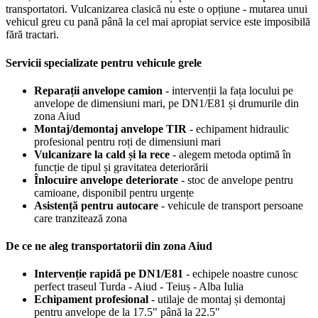
transportatori. Vulcanizarea clasică nu este o opțiune - mutarea unui
vehicul greu cu pană până la cel mai apropiat service este imposibilă
fără tractari.
Servicii specializate pentru vehicule grele
Reparații anvelope camion
- intervenții la fața locului pe
anvelope de dimensiuni mari, pe DN1/E81 și drumurile din
zona Aiud
Montaj/demontaj anvelope TIR
- echipament hidraulic
profesional pentru roți de dimensiuni mari
Vulcanizare la cald și la rece
- alegem metoda optimă în
funcție de tipul și gravitatea deteriorării
Înlocuire anvelope deteriorate
- stoc de anvelope pentru
camioane, disponibil pentru urgențe
Asistență pentru autocare
- vehicule de transport persoane
care tranzitează zona
De ce ne aleg transportatorii din zona Aiud
Intervenție rapidă pe DN1/E81
- echipele noastre cunosc
perfect traseul Turda - Aiud - Teiuș - Alba Iulia
Echipament profesional
- utilaje de montaj și demontaj
pentru anvelope de la 17.5" până la 22.5"