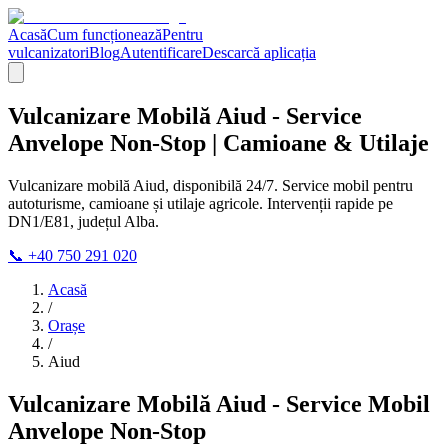
Acasă
Cum funcționează
Pentru
vulcanizatori
Blog
Autentificare
Descarcă aplicația
Vulcanizare Mobilă Aiud - Service
Anvelope Non-Stop | Camioane & Utilaje
Vulcanizare mobilă Aiud, disponibilă 24/7. Service mobil pentru
autoturisme, camioane și utilaje agricole. Intervenții rapide pe
DN1/E81, județul Alba.
📞 +40 750 291 020
Acasă
/
Orașe
/
Aiud
Vulcanizare Mobilă Aiud - Service Mobil
Anvelope Non-Stop