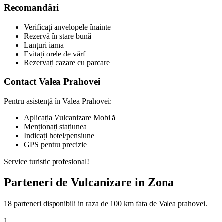
Recomandări
Verificați anvelopele înainte
Rezervă în stare bună
Lanțuri iarna
Evitați orele de vârf
Rezervați cazare cu parcare
Contact Valea Prahovei
Pentru asistență în Valea Prahovei:
Aplicația Vulcanizare Mobilă
Menționați stațiunea
Indicați hotel/pensiune
GPS pentru precizie
Service turistic profesional!
Parteneri de Vulcanizare in Zona
18
parteneri disponibili
in raza de 100 km fata de
Valea prahovei
.
1