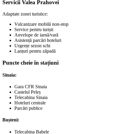
Servicii Valea Prahovei
Adaptate zonei turistice:
Vulcanizare mobilă non-stop
Service pentru turiști
Anvelope de iarnă/vară
Asistență parcări hoteluri
Urgențe sezon schi
Lanțuri pentru zăpadă
Puncte cheie în stațiuni
Sinaia:
Gara CFR Sinaia
Castelul Peleș
Telecabina Sinaia
Hoteluri centrale
Parcări publice
Bușteni:
Telecabina Babele