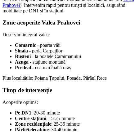
Prahovei
). Intervenim rapid pentru turiști și localnici, asigurând
mobilitate pe DN1 și în stațiuni.
Zone acoperite Valea Prahovei
Deservim integral valea:
Comarnic
- poarta văii
Sinaia
- perla Carpaților
Bușteni
- la poalele Caraimanului
Azuga
- stațiune montană
Predeal
- cea mai înaltă oraș
Plus localitățile: Poiana Țapului, Posada, Pârâul Rece
Timp de intervenție
Acoperire optimă:
Pe DN1
: 20-30 minute
Centre stațiuni
: 15-25 minute
Zone rezidențiale
: 25-35 minute
Pârtii/telecabine
: 30-40 minute