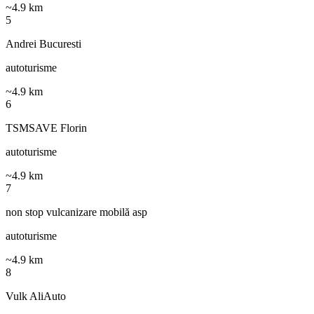
~
4.9
km
5
Andrei Bucuresti
autoturisme
~
4.9
km
6
TSMSAVE Florin
autoturisme
~
4.9
km
7
non stop vulcanizare mobilă asp
autoturisme
~
4.9
km
8
Vulk AliAuto