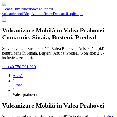
Acasă
Cum funcționează
Pentru
vulcanizatori
Blog
Autentificare
Descarcă aplicația
Vulcanizare Mobilă în Valea Prahovei -
Comarnic, Sinaia, Bușteni, Predeal
Service vulcanizare mobilă în Valea Prahovei. Asistență rapidă
pentru pană în Sinaia, Bușteni, Azuga, Predeal. Non-stop 24/7,
inclusiv sezon turistic.
📞 +40 750 291 020
Acasă
/
Orașe
/
Valea prahovei
Vulcanizare Mobilă în Valea Prahovei
Servicii complete de vulcanizare mobilă în toate stațiunile din
Valea