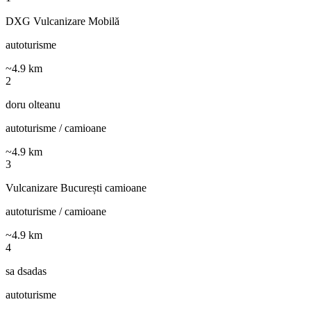
DXG Vulcanizare Mobilă
autoturisme
~
4.9
km
2
doru olteanu
autoturisme / camioane
~
4.9
km
3
Vulcanizare București camioane
autoturisme / camioane
~
4.9
km
4
sa dsadas
autoturisme