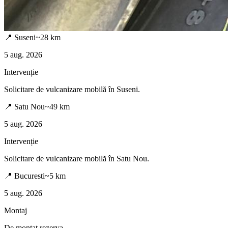
📍
Suseni
~
28
km
5 aug. 2026
Intervenție
Solicitare de vulcanizare mobilă în
Suseni
.
📍
Satu Nou
~
49
km
5 aug. 2026
Intervenție
Solicitare de vulcanizare mobilă în
Satu Nou
.
📍
Bucuresti
~
5
km
5 aug. 2026
Montaj
De montat rezerva