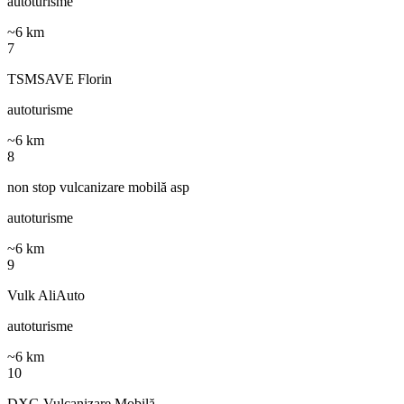
autoturisme
~
6
km
7
TSMSAVE Florin
autoturisme
~
6
km
8
non stop vulcanizare mobilă asp
autoturisme
~
6
km
9
Vulk AliAuto
autoturisme
~
6
km
10
DXG Vulcanizare Mobilă