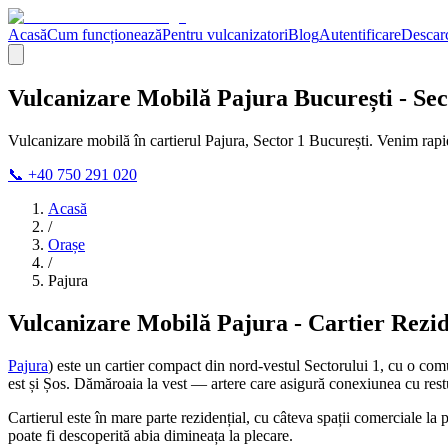
Acasă
Cum funcționează
Pentru vulcanizatori
Blog
Autentificare
Descarc
Vulcanizare Mobilă Pajura București - Sect
Vulcanizare mobilă în cartierul Pajura, Sector 1 București. Venim rapi
📞 +40 750 291 020
Acasă
/
Orașe
/
Pajura
Vulcanizare Mobilă Pajura - Cartier Rezid
Pajura
) este un cartier compact din nord-vestul Sectorului 1, cu o comu
est și Șos. Dămăroaia la vest — artere care asigură conexiunea cu restul
Cartierul este în mare parte rezidențial, cu câteva spații comerciale la
poate fi descoperită abia dimineața la plecare.