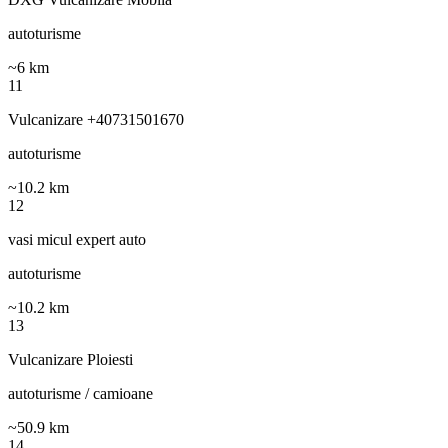
autoturisme
~
6
km
11
Vulcanizare +40731501670
autoturisme
~
10.2
km
12
vasi micul expert auto
autoturisme
~
10.2
km
13
Vulcanizare Ploiesti
autoturisme / camioane
~
50.9
km
14