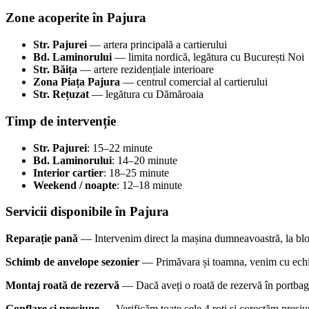
Zone acoperite în Pajura
Str. Pajurei
— artera principală a cartierului
Bd. Laminorului
— limita nordică, legătura cu București Noi
Str. Băița
— artere rezidențiale interioare
Zona Piața Pajura
— centrul comercial al cartierului
Str. Rețuzat
— legătura cu Dămăroaia
Timp de intervenție
Str. Pajurei
: 15–22 minute
Bd. Laminorului
: 14–20 minute
Interior cartier
: 18–25 minute
Weekend / noapte
: 12–18 minute
Servicii disponibile în Pajura
Reparație pană
— Intervenim direct la mașina dumneavoastră, la bloc,
Schimb de anvelope sezonier
— Primăvara și toamna, venim cu echipa
Montaj roată de rezervă
— Dacă aveți o roată de rezervă în portbaga
Gonflare și presiune
— Verificăm toate cele 4 roți și corectăm presiu