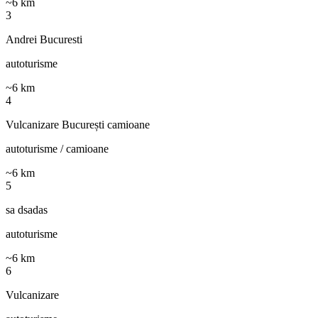
~
6
km
3
Andrei Bucuresti
autoturisme
~
6
km
4
Vulcanizare București camioane
autoturisme / camioane
~
6
km
5
sa dsadas
autoturisme
~
6
km
6
Vulcanizare