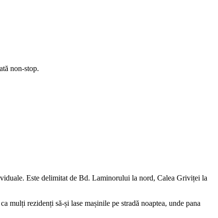
ată non-stop.
ividuale. Este delimitat de Bd. Laminorului la nord, Calea Griviței la
e ca mulți rezidenți să-și lase mașinile pe stradă noaptea, unde pana