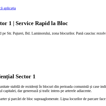
ă aplicația
or 1 | Service Rapid la Bloc
d pe Str. Pajurei, Bd. Laminorului, zona blocurilor. Pană cauciuc rezolv
ențial Sector 1
nitate stabilă de rezidenți în blocuri din perioada comunistă și case ind
 capitalei, dar generează și trafic intens pe arterele adiacente.
 parter și parcări de bloc supraaglomerate. Lipsa locurilor de parcare fac