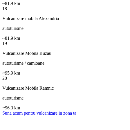
~
81.9
km
18
Vulcanizare mobila Alexandria
autoturisme
~
81.9
km
19
Vulcanizare Mobila Buzau
autoturisme / camioane
~
95.9
km
20
Vulcanizare Mobila Ramnic
autoturisme
~
96.3
km
Suna acum pentru vulcanizare in zona ta