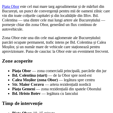
Piața Obor
este cel mai mare targ agroalimentar și de mărfuri din
București, un punct de convergență pentru mii de oameni zilnic care
vin din toate colțurile capitalei și din localitățile din Ilfov. Bd.
Colentina — una dintre cele mai lungi artere ale Bucureștiului —
pornește chiar din zona Obor, generând un flux continuu de
autovehicule.
Zona Obor este una din cele mai aglomerate ale Bucureștiului:
parcări ocupate permanent, trafic intens pe Bd. Colentina și Calea
Moșilor, și un număr mare de vehicule care staționează pentru
aprovizionare. Pana de cauciuc la Obor este un eveniment frecvent.
Zone acoperite
Piața Obor
— zona comercială principală, parcările din jur
Bd. Colentina (start)
— de la Obor spre nord-est
Calea Moșilor (zona Obor)
— legătura spre centru
Str. Maior Coravu
— artera rezidențială nordică
Piața Gemeni
— zona rezidențială din spatele Oborului
Bd. Hristo Botev
— legătura cu Iancului
Timp de intervenție