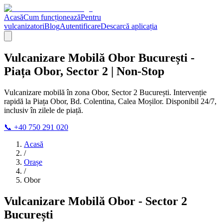
Acasă
Cum funcționează
Pentru
vulcanizatori
Blog
Autentificare
Descarcă aplicația
Vulcanizare Mobilă Obor București -
Piața Obor, Sector 2 | Non-Stop
Vulcanizare mobilă în zona Obor, Sector 2 București. Intervenție
rapidă la Piața Obor, Bd. Colentina, Calea Moșilor. Disponibil 24/7,
inclusiv în zilele de piață.
📞 +40 750 291 020
Acasă
/
Orașe
/
Obor
Vulcanizare Mobilă Obor - Sector 2
București