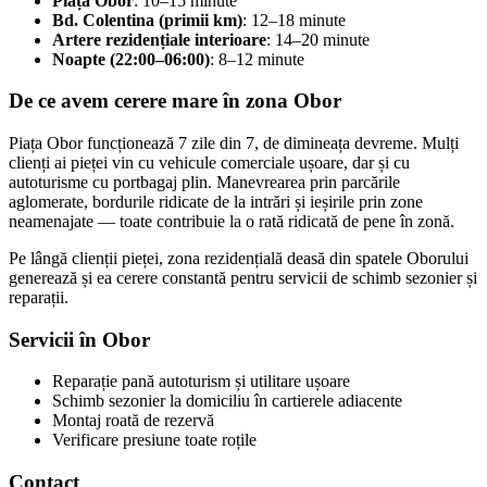
Piața Obor
: 10–15 minute
Bd. Colentina (primii km)
: 12–18 minute
Artere rezidențiale interioare
: 14–20 minute
Noapte (22:00–06:00)
: 8–12 minute
De ce avem cerere mare în zona Obor
Piața Obor funcționează 7 zile din 7, de dimineața devreme. Mulți
clienți ai pieței vin cu vehicule comerciale ușoare, dar și cu
autoturisme cu portbagaj plin. Manevrearea prin parcările
aglomerate, bordurile ridicate de la intrări și ieșirile prin zone
neamenajate — toate contribuie la o rată ridicată de pene în zonă.
Pe lângă clienții pieței, zona rezidențială deasă din spatele Oborului
generează și ea cerere constantă pentru servicii de schimb sezonier și
reparații.
Servicii în Obor
Reparație pană autoturism și utilitare ușoare
Schimb sezonier la domiciliu în cartierele adiacente
Montaj roată de rezervă
Verificare presiune toate roțile
Contact