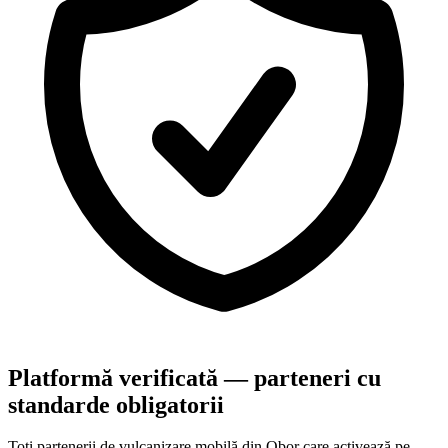
Platformă verificată — parteneri cu
standarde obligatorii
Toți partenerii de vulcanizare mobilă din
Obor
care activează pe