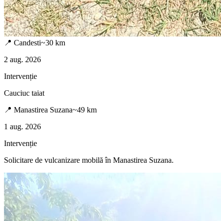
📍
Candesti
~
30
km
2 aug. 2026
Intervenție
Cauciuc taiat
📍
Manastirea Suzana
~
49
km
1 aug. 2026
Intervenție
Solicitare de vulcanizare mobilă în
Manastirea Suzana
.