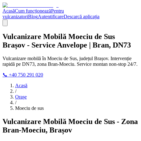
Acasă
Cum funcționează
Pentru
vulcanizatori
Blog
Autentificare
Descarcă aplicația
Vulcanizare Mobilă Moeciu de Sus
Brașov - Service Anvelope | Bran, DN73
Vulcanizare mobilă în Moeciu de Sus, județul Brașov. Intervenție
rapidă pe DN73, zona Bran-Moeciu. Service montan non-stop 24/7.
📞 +40 750 291 020
Acasă
/
Orașe
/
Moeciu de sus
Vulcanizare Mobilă Moeciu de Sus - Zona
Bran-Moeciu, Brașov