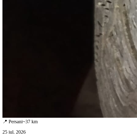
📍
Persani
~
37
km
25 iul. 2026