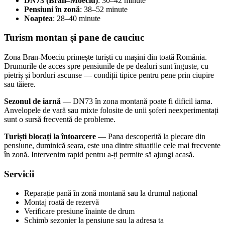
DN73 (Bran–Moeciu)
: 30–42 minute
Pensiuni în zonă
: 38–52 minute
Noaptea
: 28–40 minute
Turism montan și pane de cauciuc
Zona Bran-Moeciu primește turiști cu mașini din toată România.
Drumurile de acces spre pensiunile de pe dealuri sunt înguste, cu
pietriș și borduri ascunse — condiții tipice pentru pene prin ciupire
sau tăiere.
Sezonul de iarnă
— DN73 în zona montană poate fi dificil iarna.
Anvelopele de vară sau mixte folosite de unii șoferi neexperimentați
sunt o sursă frecventă de probleme.
Turiști blocați la întoarcere
— Pana descoperită la plecare din
pensiune, duminică seara, este una dintre situațiile cele mai frecvente
în zonă. Intervenim rapid pentru a-ți permite să ajungi acasă.
Servicii
Reparație pană în zonă montană sau la drumul național
Montaj roată de rezervă
Verificare presiune înainte de drum
Schimb sezonier la pensiune sau la adresa ta