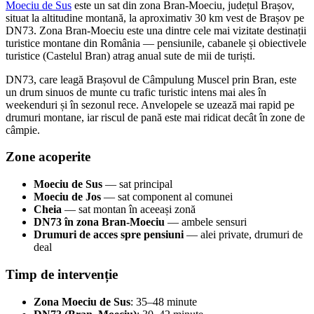
Moeciu de Sus
este un sat din zona Bran-Moeciu, județul Brașov,
situat la altitudine montană, la aproximativ 30 km vest de Brașov pe
DN73. Zona Bran-Moeciu este una dintre cele mai vizitate destinații
turistice montane din România — pensiunile, cabanele și obiectivele
turistice (Castelul Bran) atrag anual sute de mii de turiști.
DN73, care leagă Brașovul de Câmpulung Muscel prin Bran, este
un drum sinuos de munte cu trafic turistic intens mai ales în
weekenduri și în sezonul rece. Anvelopele se uzează mai rapid pe
drumuri montane, iar riscul de pană este mai ridicat decât în zone de
câmpie.
Zone acoperite
Moeciu de Sus
— sat principal
Moeciu de Jos
— sat component al comunei
Cheia
— sat montan în aceeași zonă
DN73 în zona Bran-Moeciu
— ambele sensuri
Drumuri de acces spre pensiuni
— alei private, drumuri de
deal
Timp de intervenție
Zona Moeciu de Sus
: 35–48 minute