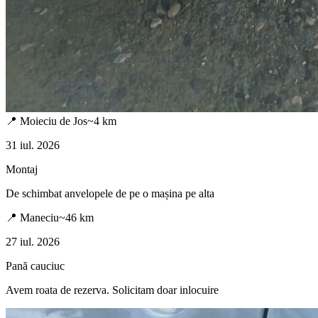
📍
Moieciu de Jos
~
4
km
31 iul. 2026
Montaj
De schimbat anvelopele de pe o mașina pe alta
📍
Maneciu
~
46
km
27 iul. 2026
Pană cauciuc
Avem roata de rezerva. Solicitam doar inlocuire