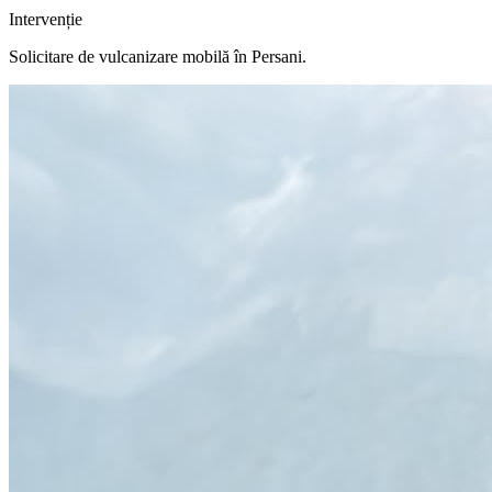
Intervenție
Solicitare de vulcanizare mobilă în
Persani
.