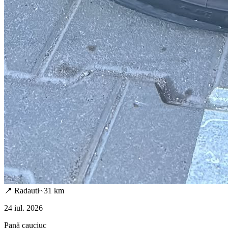
📍
Radauti
~
31
km
24 iul. 2026
Pană cauciuc