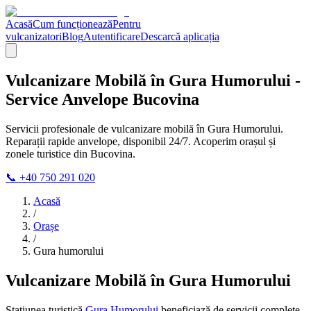
Acasă
Cum funcționează
Pentru
vulcanizatori
Blog
Autentificare
Descarcă aplicația
Vulcanizare Mobilă în Gura Humorului -
Service Anvelope Bucovina
Servicii profesionale de vulcanizare mobilă în Gura Humorului.
Reparații rapide anvelope, disponibil 24/7. Acoperim orașul și
zonele turistice din Bucovina.
📞 +40 750 291 020
Acasă
/
Orașe
/
Gura humorului
Vulcanizare Mobilă în Gura Humorului
Stațiunea turistică
Gura Humorului
beneficiază de servicii complete