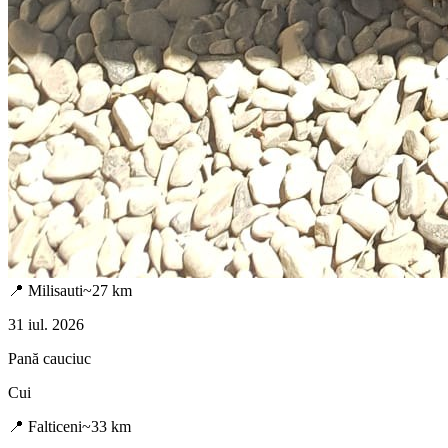
📍
Milisauti
~
27
km
31 iul. 2026
Pană cauciuc
Cui
📍
Falticeni
~
33
km