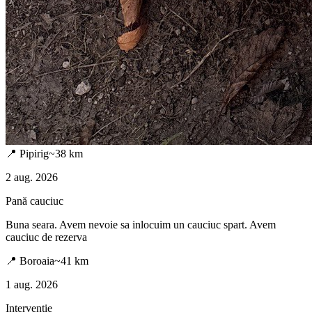
📍
Pipirig
~
38
km
2 aug. 2026
Pană cauciuc
Buna seara. Avem nevoie sa inlocuim un cauciuc spart. Avem
cauciuc de rezerva
📍
Boroaia
~
41
km
1 aug. 2026
Intervenție