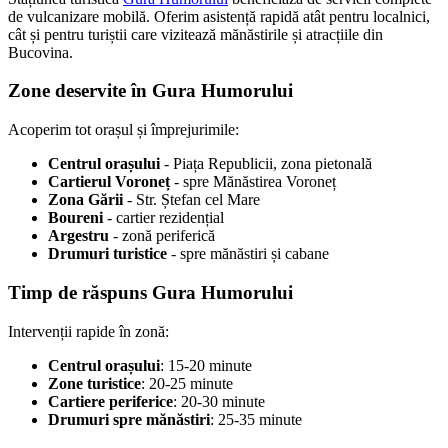
de vulcanizare mobilă. Oferim asistență rapidă atât pentru localnici,
cât și pentru turiștii care vizitează mănăstirile și atracțiile din
Bucovina.
Zone deservite în Gura Humorului
Acoperim tot orașul și împrejurimile:
Centrul orașului
- Piața Republicii, zona pietonală
Cartierul Voroneț
- spre Mănăstirea Voroneț
Zona Gării
- Str. Ștefan cel Mare
Boureni
- cartier rezidențial
Argestru
- zonă periferică
Drumuri turistice
- spre mănăstiri și cabane
Timp de răspuns Gura Humorului
Intervenții rapide în zonă:
Centrul orașului
: 15-20 minute
Zone turistice
: 20-25 minute
Cartiere periferice
: 20-30 minute
Drumuri spre mănăstiri
: 25-35 minute