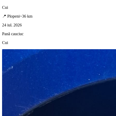
Cui
📍
Plopeni
~
36
km
24 iul. 2026
Pană cauciuc
Cui