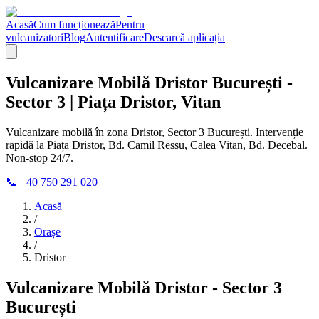
Acasă
Cum funcționează
Pentru
vulcanizatori
Blog
Autentificare
Descarcă aplicația
Vulcanizare Mobilă Dristor București -
Sector 3 | Piața Dristor, Vitan
Vulcanizare mobilă în zona Dristor, Sector 3 București. Intervenție
rapidă la Piața Dristor, Bd. Camil Ressu, Calea Vitan, Bd. Decebal.
Non-stop 24/7.
📞 +40 750 291 020
Acasă
/
Orașe
/
Dristor
Vulcanizare Mobilă Dristor - Sector 3
București