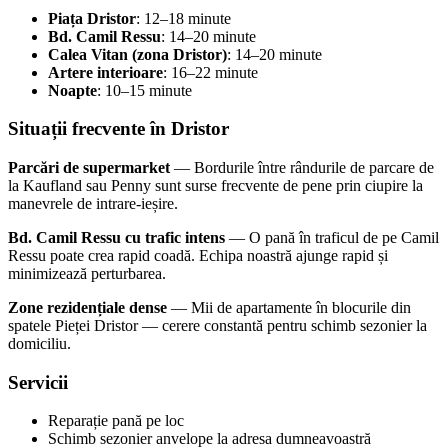
Piața Dristor
: 12–18 minute
Bd. Camil Ressu
: 14–20 minute
Calea Vitan (zona Dristor)
: 14–20 minute
Artere interioare
: 16–22 minute
Noapte
: 10–15 minute
Situații frecvente în Dristor
Parcări de supermarket
— Bordurile între rândurile de parcare de
la Kaufland sau Penny sunt surse frecvente de pene prin ciupire la
manevrele de intrare-ieșire.
Bd. Camil Ressu cu trafic intens
— O pană în traficul de pe Camil
Ressu poate crea rapid coadă. Echipa noastră ajunge rapid și
minimizează perturbarea.
Zone rezidențiale dense
— Mii de apartamente în blocurile din
spatele Pieței Dristor — cerere constantă pentru schimb sezonier la
domiciliu.
Servicii
Reparație pană pe loc
Schimb sezonier anvelope la adresa dumneavoastră