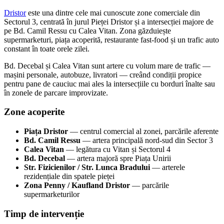
Dristor
este una dintre cele mai cunoscute zone comerciale din
Sectorul 3, centrată în jurul Pieței Dristor și a intersecției majore de
pe Bd. Camil Ressu cu Calea Vitan. Zona găzduiește
supermarketuri, piața acoperită, restaurante fast-food și un trafic auto
constant în toate orele zilei.
Bd. Decebal și Calea Vitan sunt artere cu volum mare de trafic —
mașini personale, autobuze, livratori — creând condiții propice
pentru pane de cauciuc mai ales la intersecțiile cu borduri înalte sau
în zonele de parcare improvizate.
Zone acoperite
Piața Dristor
— centrul comercial al zonei, parcările aferente
Bd. Camil Ressu
— artera principală nord-sud din Sector 3
Calea Vitan
— legătura cu Vitan și Sectorul 4
Bd. Decebal
— artera majoră spre Piața Unirii
Str. Fizicienilor / Str. Lunca Bradului
— arterele
rezidențiale din spatele pieței
Zona Penny / Kaufland Dristor
— parcările
supermarketurilor
Timp de intervenție