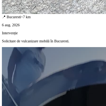
📍
Bucuresti
~
7
km
6 aug. 2026
Intervenție
Solicitare de vulcanizare mobilă în
Bucuresti
.