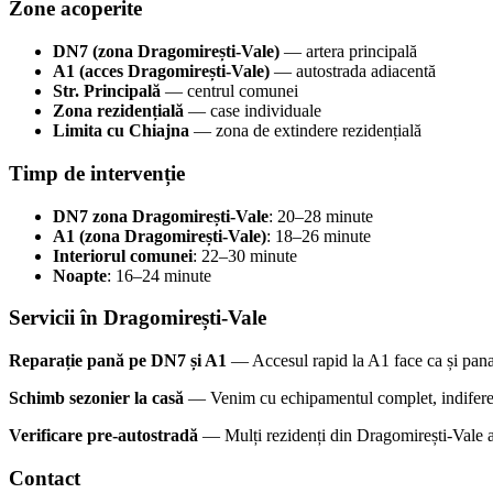
Zone acoperite
DN7 (zona Dragomirești-Vale)
— artera principală
A1 (acces Dragomirești-Vale)
— autostrada adiacentă
Str. Principală
— centrul comunei
Zona rezidențială
— case individuale
Limita cu Chiajna
— zona de extindere rezidențială
Timp de intervenție
DN7 zona Dragomirești-Vale
: 20–28 minute
A1 (zona Dragomirești-Vale)
: 18–26 minute
Interiorul comunei
: 22–30 minute
Noapte
: 16–24 minute
Servicii în Dragomirești-Vale
Reparație pană pe DN7 și A1
— Accesul rapid la A1 face ca și pana 
Schimb sezonier la casă
— Venim cu echipamentul complet, indiferent
Verificare pre-autostradă
— Mulți rezidenți din Dragomirești-Vale ac
Contact