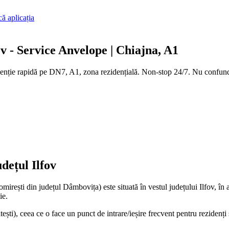
ă aplicația
v - Service Anvelope | Chiajna, A1
rvenție rapidă pe DN7, A1, zona rezidențială. Non-stop 24/7. Nu confu
dețul Ilfov
mirești din județul Dâmbovița) este situată în vestul județului Ilfov, î
ie.
i), ceea ce o face un punct de intrare/ieșire frecvent pentru rezidenți ș