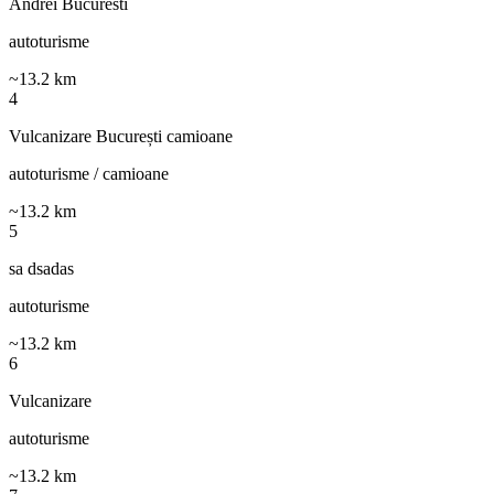
Andrei Bucuresti
autoturisme
~
13.2
km
4
Vulcanizare București camioane
autoturisme / camioane
~
13.2
km
5
sa dsadas
autoturisme
~
13.2
km
6
Vulcanizare
autoturisme
~
13.2
km