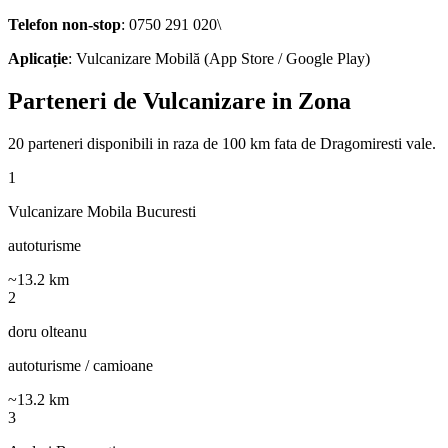
Telefon non-stop
: 0750 291 020\
Aplicație
: Vulcanizare Mobilă (App Store / Google Play)
Parteneri de Vulcanizare in Zona
20
parteneri disponibili
in raza de 100 km fata de
Dragomiresti vale
.
1
Vulcanizare Mobila Bucuresti
autoturisme
~
13.2
km
2
doru olteanu
autoturisme / camioane
~
13.2
km
3