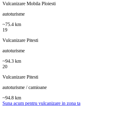
Vulcanizare Mobila Ploiesti
autoturisme
~
75.4
km
19
Vulcanizare Pitesti
autoturisme
~
94.3
km
20
Vulcanizare Pitesti
autoturisme / camioane
~
94.8
km
Suna acum pentru vulcanizare in zona ta