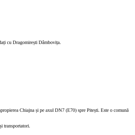
ndați cu Dragomirești Dâmbovița.
n apropierea Chiajna și pe axul DN7 (E70) spre Pitești. Este o comună
i transportatori.