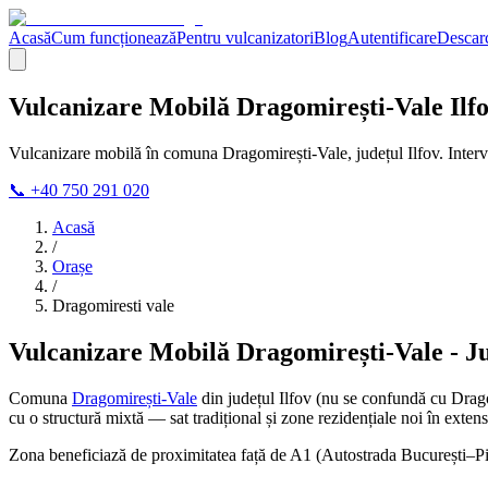
Acasă
Cum funcționează
Pentru vulcanizatori
Blog
Autentificare
Descarc
Vulcanizare Mobilă Dragomirești-Vale Ilfo
Vulcanizare mobilă în comuna Dragomirești-Vale, județul Ilfov. Inte
📞 +40 750 291 020
Acasă
/
Orașe
/
Dragomiresti vale
Vulcanizare Mobilă Dragomirești-Vale - Ju
Comuna
Dragomirești-Vale
din județul Ilfov (nu se confundă cu Drago
cu o structură mixtă — sat tradițional și zone rezidențiale noi în extens
Zona beneficiază de proximitatea față de A1 (Autostrada București–Piteșt