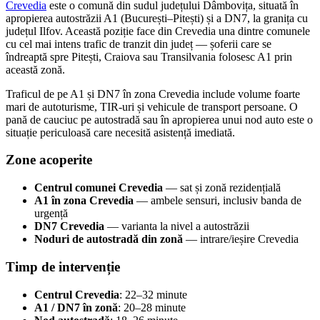
Crevedia
este o comună din sudul județului Dâmbovița, situată în
apropierea autostrăzii A1 (București–Pitești) și a DN7, la granița cu
județul Ilfov. Această poziție face din Crevedia una dintre comunele
cu cel mai intens trafic de tranzit din județ — șoferii care se
îndreaptă spre Pitești, Craiova sau Transilvania folosesc A1 prin
această zonă.
Traficul de pe A1 și DN7 în zona Crevedia include volume foarte
mari de autoturisme, TIR-uri și vehicule de transport persoane. O
pană de cauciuc pe autostradă sau în apropierea unui nod auto este o
situație periculoasă care necesită asistență imediată.
Zone acoperite
Centrul comunei Crevedia
— sat și zonă rezidențială
A1 în zona Crevedia
— ambele sensuri, inclusiv banda de
urgență
DN7 Crevedia
— varianta la nivel a autostrăzii
Noduri de autostradă din zonă
— intrare/ieșire Crevedia
Timp de intervenție
Centrul Crevedia
: 22–32 minute
A1 / DN7 în zonă
: 20–28 minute