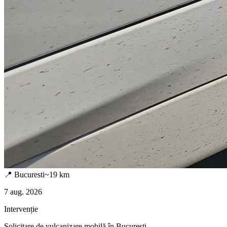
📍
Bucuresti
~
19
km
7 aug. 2026
Intervenție
Solicitare de vulcanizare mobilă în
Bucuresti
.