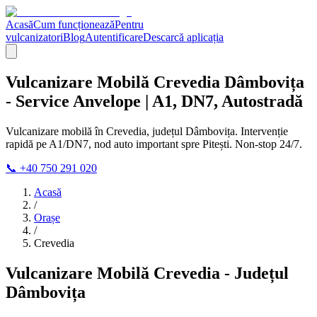
Acasă
Cum funcționează
Pentru
vulcanizatori
Blog
Autentificare
Descarcă aplicația
Vulcanizare Mobilă Crevedia Dâmbovița
- Service Anvelope | A1, DN7, Autostradă
Vulcanizare mobilă în Crevedia, județul Dâmbovița. Intervenție
rapidă pe A1/DN7, nod auto important spre Pitești. Non-stop 24/7.
📞 +40 750 291 020
Acasă
/
Orașe
/
Crevedia
Vulcanizare Mobilă Crevedia - Județul
Dâmbovița