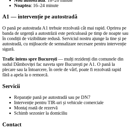
Nod autostradă
: 18–26 minute
Noaptea
: 16–24 minute
A1 — intervenție pe autostradă
O pană pe autostrada A1 trebuie rezolvată cât mai rapid. Oprirea pe
banda de urgență a autostrăzii este periculoasă pe timp de noapte sau
în condiții de vizibilitate redusă. Serviciul nostru ajunge la tine și pe
autostradă, cu mijloacele de semnalizare necesare pentru intervenție
sigură.
Trafic intens spre București
— mulți rezidenți din comunele din
sudul Dâmboviței fac naveta spre București pe A1. O pană la
plecare sau la întoarcere, în orele de vârf, poate fi rezolvată rapid
fără a apela la o remorcă.
Servicii
Reparație pană pe autostradă sau pe DN7
Intervenție pentru TIR-uri și vehicule comerciale
Montaj roată de rezervă
Schimb sezonier la domiciliu
Contact