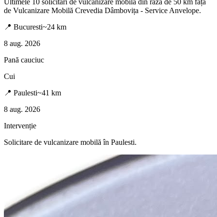
Ultimele
10
solicitări de vulcanizare mobilă din raza de 50 km față
de
Vulcanizare Mobilă Crevedia Dâmbovița - Service Anvelope
.
📍
Bucuresti
~
24
km
8 aug. 2026
Pană cauciuc
Cui
📍
Paulesti
~
41
km
8 aug. 2026
Intervenție
Solicitare de vulcanizare mobilă în
Paulesti
.