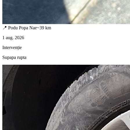
📍
Podu Popa Nae
~
39
km
1 aug. 2026
Intervenție
Supapa rupta