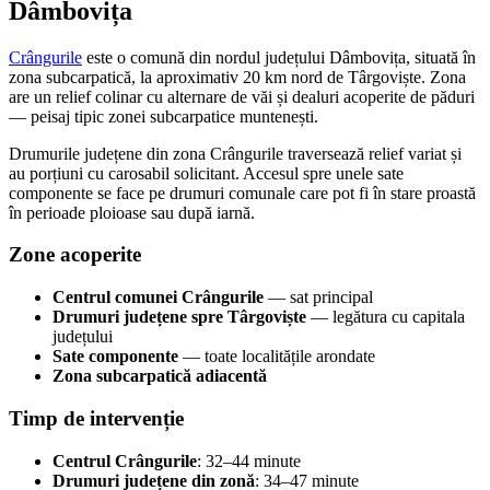
Dâmbovița
Crângurile
este o comună din nordul județului Dâmbovița, situată în
zona subcarpatică, la aproximativ 20 km nord de Târgoviște. Zona
are un relief colinar cu alternare de văi și dealuri acoperite de păduri
— peisaj tipic zonei subcarpatice muntenești.
Drumurile județene din zona Crângurile traversează relief variat și
au porțiuni cu carosabil solicitant. Accesul spre unele sate
componente se face pe drumuri comunale care pot fi în stare proastă
în perioade ploioase sau după iarnă.
Zone acoperite
Centrul comunei Crângurile
— sat principal
Drumuri județene spre Târgoviște
— legătura cu capitala
județului
Sate componente
— toate localitățile arondate
Zona subcarpatică adiacentă
Timp de intervenție
Centrul Crângurile
: 32–44 minute
Drumuri județene din zonă
: 34–47 minute