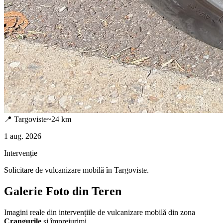
📍
Targoviste
~
24
km
1 aug. 2026
Intervenție
Solicitare de vulcanizare mobilă în
Targoviste
.
Galerie Foto din Teren
Imagini reale din intervențiile de vulcanizare mobilă din zona
Crangurile
și împrejurimi.