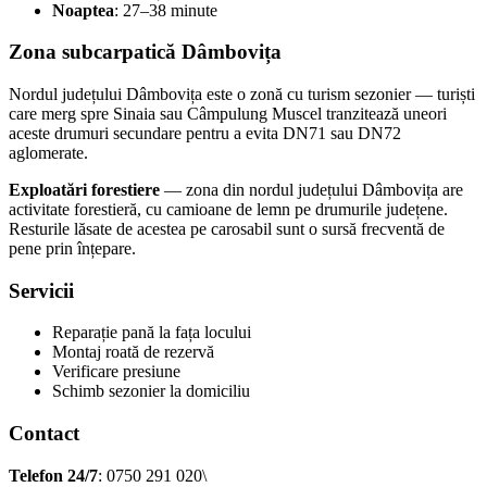
Noaptea
: 27–38 minute
Zona subcarpatică Dâmbovița
Nordul județului Dâmbovița este o zonă cu turism sezonier — turiști
care merg spre Sinaia sau Câmpulung Muscel tranzitează uneori
aceste drumuri secundare pentru a evita DN71 sau DN72
aglomerate.
Exploatări forestiere
— zona din nordul județului Dâmbovița are
activitate forestieră, cu camioane de lemn pe drumurile județene.
Resturile lăsate de acestea pe carosabil sunt o sursă frecventă de
pene prin înțepare.
Servicii
Reparație pană la fața locului
Montaj roată de rezervă
Verificare presiune
Schimb sezonier la domiciliu
Contact
Telefon 24/7
: 0750 291 020\