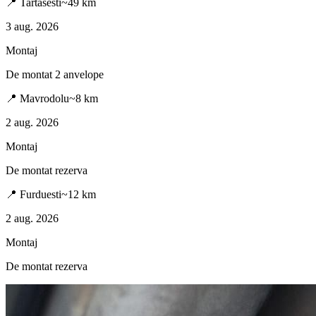
📍
Tartasesti
~
49
km
3 aug. 2026
Montaj
De montat 2 anvelope
📍
Mavrodolu
~
8
km
2 aug. 2026
Montaj
De montat rezerva
📍
Furduesti
~
12
km
2 aug. 2026
Montaj
De montat rezerva