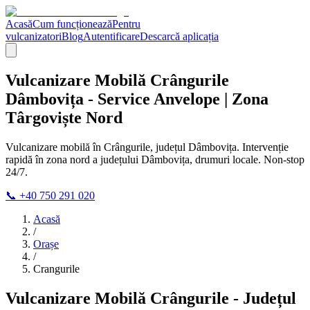
Acasă
Cum funcționează
Pentru
vulcanizatori
Blog
Autentificare
Descarcă aplicația
Vulcanizare Mobilă Crângurile
Dâmbovița - Service Anvelope | Zona
Târgoviște Nord
Vulcanizare mobilă în Crângurile, județul Dâmbovița. Intervenție
rapidă în zona nord a județului Dâmbovița, drumuri locale. Non-stop
24/7.
📞 +40 750 291 020
Acasă
/
Orașe
/
Crangurile
Vulcanizare Mobilă Crângurile - Județul