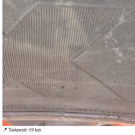
📍
Tartasesti
~
19
km