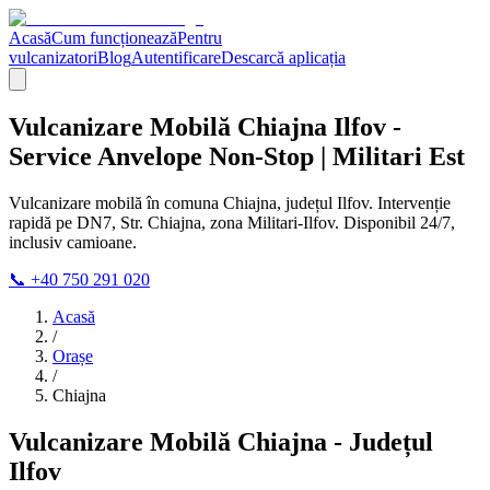
Acasă
Cum funcționează
Pentru
vulcanizatori
Blog
Autentificare
Descarcă aplicația
Vulcanizare Mobilă Chiajna Ilfov -
Service Anvelope Non-Stop | Militari Est
Vulcanizare mobilă în comuna Chiajna, județul Ilfov. Intervenție
rapidă pe DN7, Str. Chiajna, zona Militari-Ilfov. Disponibil 24/7,
inclusiv camioane.
📞 +40 750 291 020
Acasă
/
Orașe
/
Chiajna
Vulcanizare Mobilă Chiajna - Județul
Ilfov