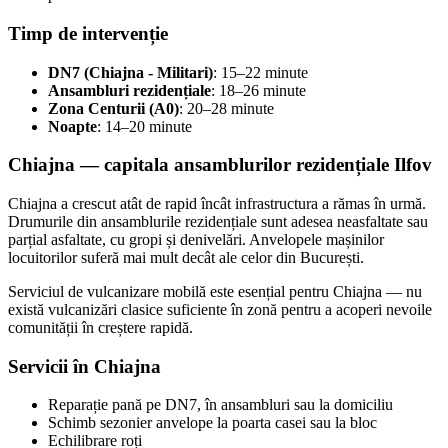
Timp de intervenție
DN7 (Chiajna - Militari)
: 15–22 minute
Ansambluri rezidențiale
: 18–26 minute
Zona Centurii (A0)
: 20–28 minute
Noapte
: 14–20 minute
Chiajna — capitala ansamblurilor rezidențiale Ilfov
Chiajna a crescut atât de rapid încât infrastructura a rămas în urmă.
Drumurile din ansamblurile rezidențiale sunt adesea neasfaltate sau
parțial asfaltate, cu gropi și denivelări. Anvelopele mașinilor
locuitorilor suferă mai mult decât ale celor din București.
Serviciul de vulcanizare mobilă este esențial pentru Chiajna — nu
există vulcanizări clasice suficiente în zonă pentru a acoperi nevoile
comunității în creștere rapidă.
Servicii în Chiajna
Reparație pană pe DN7, în ansambluri sau la domiciliu
Schimb sezonier anvelope la poarta casei sau la bloc
Echilibrare roți