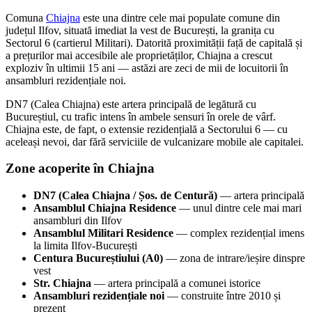
Comuna
Chiajna
este una dintre cele mai populate comune din
județul Ilfov, situată imediat la vest de București, la granița cu
Sectorul 6 (cartierul Militari). Datorită proximității față de capitală și
a prețurilor mai accesibile ale proprietăților, Chiajna a crescut
exploziv în ultimii 15 ani — astăzi are zeci de mii de locuitorii în
ansambluri rezidențiale noi.
DN7 (Calea Chiajna) este artera principală de legătură cu
Bucureștiul, cu trafic intens în ambele sensuri în orele de vârf.
Chiajna este, de fapt, o extensie rezidențială a Sectorului 6 — cu
aceleași nevoi, dar fără serviciile de vulcanizare mobile ale capitalei.
Zone acoperite în Chiajna
DN7 (Calea Chiajna / Șos. de Centură)
— artera principală
Ansamblul Chiajna Residence
— unul dintre cele mai mari
ansambluri din Ilfov
Ansamblul Militari Residence
— complex rezidențial imens
la limita Ilfov-București
Centura Bucureștiului (A0)
— zona de intrare/ieșire dinspre
vest
Str. Chiajna
— artera principală a comunei istorice
Ansambluri rezidențiale noi
— construite între 2010 și
prezent