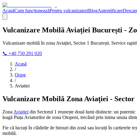
Acasă
Cum funcționează
Pentru vulcanizatori
Blog
Autentificare
Descarc
Vulcanizare Mobilă Aviației București - Zo
Vulcanizare mobilă în zona Aviației, Sector 1 București. Service rapi
📞 +40 750 291 020
Acasă
/
Orașe
/
Aviatiei
Vulcanizare Mobilă Zona Aviației - Sector 
Zona
Aviației
din Sectorul 1 reunește două lumi distincte: un puternic hu
leagă Piața Aviatorilor de zona Otopeni, trecând prin inima unuia dintr
Fie că lucrați în clădirile de birouri din zonă sau locuiți în cartierele
mobilă.