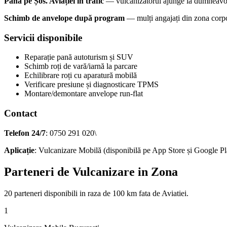
Pana pe Șos. Aviației în trafic
— vulcanizatorul ajunge la dumneavoast
Schimb de anvelope după program
— mulți angajați din zona corpora
Servicii disponibile
Reparație pană autoturism și SUV
Schimb roți de vară/iarnă la parcare
Echilibrare roți cu aparatură mobilă
Verificare presiune și diagnosticare TPMS
Montare/demontare anvelope run-flat
Contact
Telefon 24/7
: 0750 291 020\
Aplicație
: Vulcanizare Mobilă (disponibilă pe App Store și Google Pl
Parteneri de Vulcanizare in Zona
20
parteneri disponibili
in raza de 100 km fata de
Aviatiei
.
1