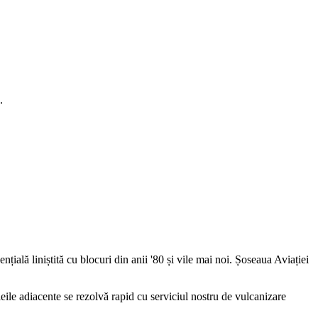
.
țială liniștită cu blocuri din anii '80 și vile mai noi. Șoseaua Aviației
aleile adiacente se rezolvă rapid cu serviciul nostru de vulcanizare