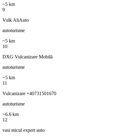
~
5
km
9
Vulk AliAuto
autoturisme
~
5
km
10
DXG Vulcanizare Mobilă
autoturisme
~
5
km
11
Vulcanizare +40731501670
autoturisme
~
6.6
km
12
vasi micul expert auto