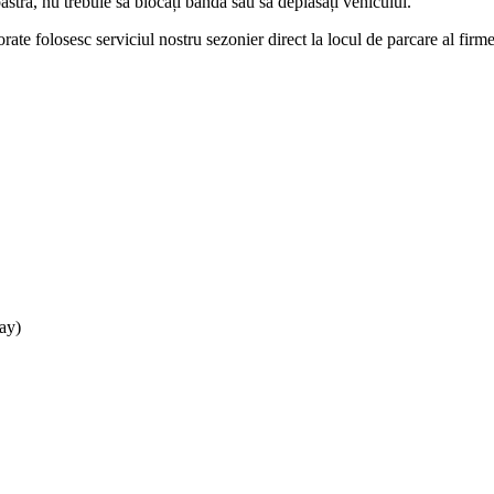
ră, nu trebuie să blocați banda sau să deplasați vehiculul.
te folosesc serviciul nostru sezonier direct la locul de parcare al firme
ay)