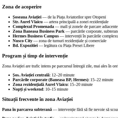
Zona de acoperire
Șoseaua Aviației
— de la Piața Aviatorilor spre Otopeni
Str. Aurel Vlaicu
— artera principală a zonei rezidențiale
Complexul Promenada
— mall și zonele de parcare adiacente
Zona Baneasa Business Park
— parcările corporate, subterane
Hermes Business Campus
— intervenții în parcările complexu
Nusco City
— zona de turnuri rezidențiale și comerciale
Bd. Expozitiei
— legătura cu Piața Presei Libere
Program și timp de intervenție
Zona Aviației are trafic intens pe parcursul întregii zile, mai ales în or
Șos. Aviației centrală
: 12–20 minute
Parcările corporate (Baneasa BP, Hermes)
: 15–22 minute
Zona rezidențială Aurel Vlaicu
: 15–20 minute
Nopți și weekend
: 10–15 minute
Situații frecvente în zona Aviației
Pana în parcarea subterană
— intervenție fără să fie nevoie să scoat