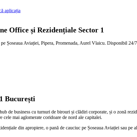
ă aplicația
ne Office și Rezidențiale Sector 1
d pe Șoseaua Aviației, Pipera, Promenada, Aurel Vlaicu. Disponibil 24/7
1 București
b de business cu turnuri de birouri și clădiri corporate, și o zonă reziden
e cele mai aglomerate coridoare de nord ale capitalei.
 rezidențiale din apropiere, o pană de cauciuc pe Șoseaua Aviației sau pe 