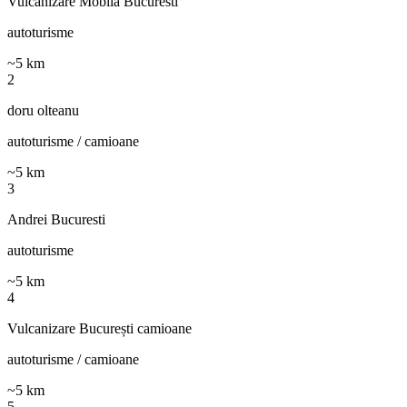
Vulcanizare Mobila Bucuresti
autoturisme
~
5
km
2
doru olteanu
autoturisme / camioane
~
5
km
3
Andrei Bucuresti
autoturisme
~
5
km
4
Vulcanizare București camioane
autoturisme / camioane
~
5
km
5