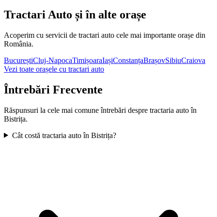
Tractari Auto și în alte orașe
Acoperim cu servicii de tractari auto cele mai importante orașe din
România.
București
Cluj-Napoca
Timișoara
Iași
Constanța
Brașov
Sibiu
Craiova
Vezi toate orașele cu tractari auto
Întrebări Frecvente
Răspunsuri la cele mai comune întrebări despre tractaria auto în
Bistrița
.
Cât costă tractaria auto în Bistrița?