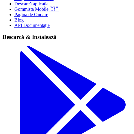
Descarcă aplicația
Gommista Mobile 🇮🇹
Pagina de Onoare
Blog
API Documentație
Descarcă & Instalează