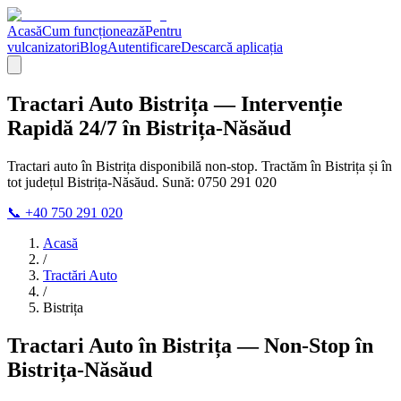
Acasă
Cum funcționează
Pentru
vulcanizatori
Blog
Autentificare
Descarcă aplicația
Tractari Auto Bistrița — Intervenție
Rapidă 24/7 în Bistrița-Năsăud
Tractari auto în Bistrița disponibilă non-stop. Tractăm în Bistrița și în
tot județul Bistrița-Năsăud. Sună: 0750 291 020
📞 +40 750 291 020
Acasă
/
Tractări Auto
/
Bistrița
Tractari Auto în Bistrița — Non-Stop în
Bistrița-Năsăud