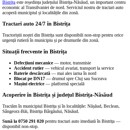
Bistrița
este reședința județului Bistrița-Năsăud, un important centru
economic al Transilvaniei de nord. Serviciul nostru de tractari auto
acoperă municipiul și localitățile din zonă.
Tractari auto 24/7 în Bistrița
Tractoriștii noștri din Bistrița sunt disponibili non-stop pentru orice
urgență rutieră în municipiu și pe drumurile din zonă.
Situații frecvente în Bistrița
Defecțiuni mecanice
— motor, transmisie
Accident rutier
— vehicul avariat, transport la service
Baterie descărcată
— mai ales iarna în nord
Blocat pe DN17
— drumul spre Cluj sau Suceava
Mașini electrice
— platformă specială
Acoperire în Bistrița și județul Bistrița-Năsăud
Tractăm în municipiul Bistrița și în localitățile: Nășăud, Beclean,
Sângeorz-Băi, Bistrița Bârgăului, Năsăud.
Sună la 0750 291 020
pentru tractari auto imediată în Bistrița —
disponibil non-stop.